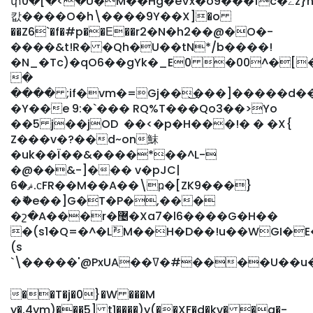
փ0�[�<�U�M��Hg�eVx�o9���fc�ےz}n�A�$�b��R�2KǨE��Sي��ds�~��V��*�]
캆����O�h\����9Y��X]�o
��Z6`�f�#p��Ε��r2�N�h2��@�O�-
����&t!R� �Qh�U��tN*/b����!
�N_�Tc)�qO6��gYk�_E0 �00^�[
�
���� ;if�vm�=Gj��͜���]�����d�
�Y��e 9:�`��� RQ%T���Qo3��>Yo
��5 j��jOD ��<�p
�H���!� � �X{
Z���v�?��d~on䱅
�uk��Ï��&����*��^L-
�@��&-]��� v�pJC|
ޘ�6.ϲFR��M��A��\ҏ�[ZK9���}
�ޮ�e��]G�T�P�,���
�շ�A���r�޴�Xa7�l6����G�H��
�(s1�Q=�^�L݉M��H�D��!u��WGI�
(s
`\�����'@PxUA��ߜ�#��
��T�j�0}�W ���M
y�.4ym)���5] t1����)y(��XF�d�kv� �a�-