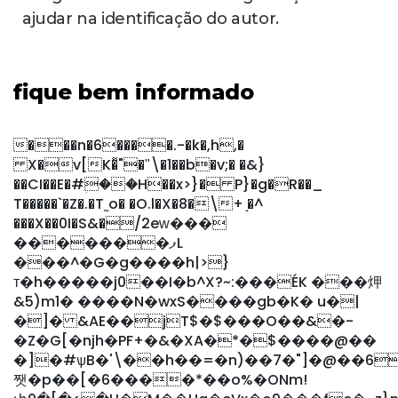
ajudar na identificação do autor.
fique bem informado
���n�6����.-�k�,h,�
X�v[K�͌"�ʺ\�1��b�v;� �&}
��CI��E�#ؚ��H��x>}� P}�g�R��_
T�����`�Z�.�T˷o� �O.l�X�8�\+ ̝�^
���X��0I�S&�/2eԝ���
�������ފL
���^�G�g����h|>}
т�h�����j0��I�b^X?~:���ÉK ���炠
&5) m1� ����N�wxS����gb�K� u�|
�]� &AE��jT$�$���O��&�-
�Z�G[�njh�PF+�&�XA�*�$����@��
�]�#ѱB�'\��h��=�n)��7�"]�@��6
쨋�p��[�6����*��o%�ONm!