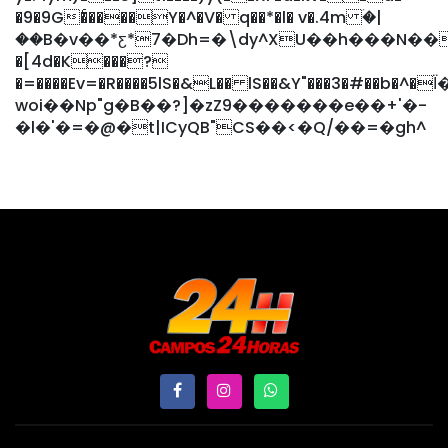
�9�9G�ͨ����Y�^�V� q��*�l� v�.4m ۛ�|
��B�v��*ƹ*7�Dh=�\dy^XU��h���N�
�[4d�K���?
�=����Ev=�R����5lS�&L�� lS��&Y"���3
woi��Np"g�B��?]�zZ9�������e��+'�-
�l�'�=�@�t|I
CyQB"CS��<�Q/��=�gh^