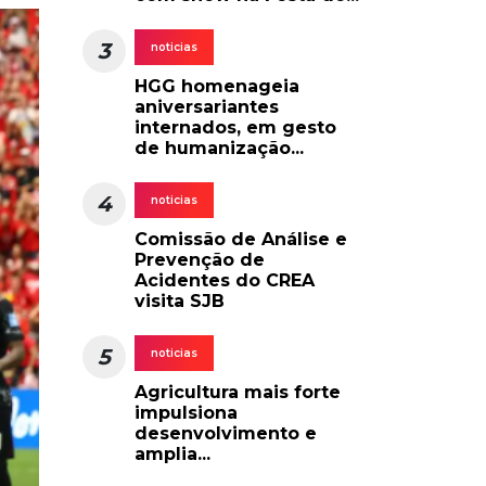
3
noticias
HGG homenageia
aniversariantes
internados, em gesto
de humanização...
4
noticias
Comissão de Análise e
Prevenção de
Acidentes do CREA
visita SJB
5
noticias
Agricultura mais forte
impulsiona
desenvolvimento e
amplia...