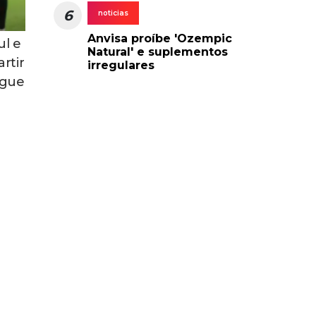
6
noticias
Anvisa proíbe 'Ozempic
ul e
Natural' e suplementos
rtir
irregulares
egue