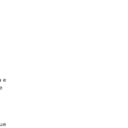
a e
e
que