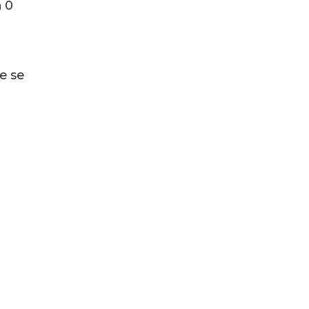
a 0
e se