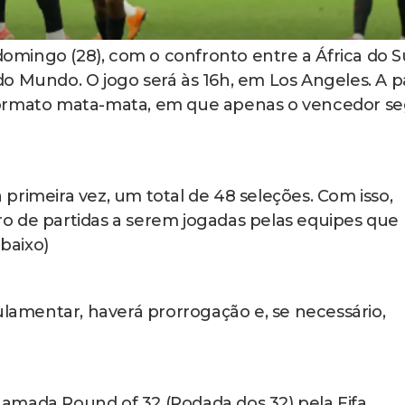
mingo (28), com o confronto entre a África do S
o Mundo. O jogo será às 16h, em Los Angeles. A pa
formato mata-mata, em que apenas o vencedor s
primeira vez, um total de 48 seleções. Com isso,
o de partidas a serem jogadas pelas equipes que
abaixo)
mentar, haverá prorrogação e, se necessário,
amada Round of 32 (Rodada dos 32) pela Fifa.