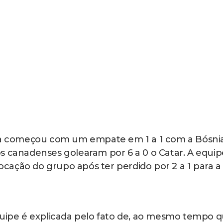
 começou com um empate em 1 a 1 com a Bósni
s canadenses golearam por 6 a 0 o Catar. A equip
ação do grupo após ter perdido por 2 a 1 para a
quipe é explicada pelo fato de, ao mesmo tempo 