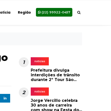
olícia
Região
(22) 99922-0457
go
1
noticias
Prefeitura divulga
interdições de trânsito
durante 2º Tour São...
2
noticias
Jorge Vercillo celebra
30 anos de carreira
com show na Festa do...