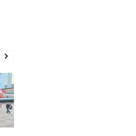
revious
Next