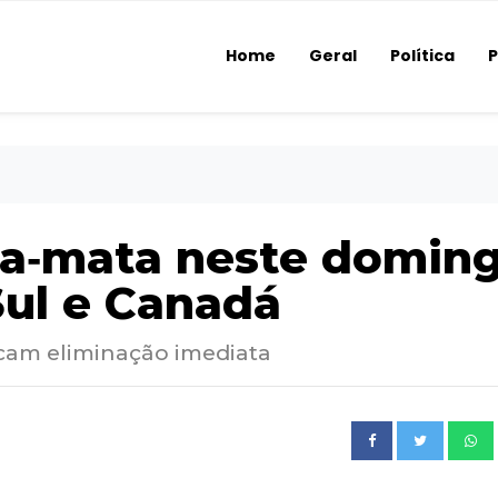
Home
Geral
Política
P
ta‑mata neste domin
Sul e Canadá
ficam eliminação imediata