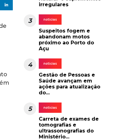
irregulares
3
noticias
 de
Suspeitos fogem e
abandonam motos
próximo ao Porto do
Açu
4
noticias
nto
Gestão de Pessoas e
Saúde avançam em
bém
ações para atualização
do...
5
noticias
Carreta de exames de
tomografias e
ultrassonografias do
Ministério...