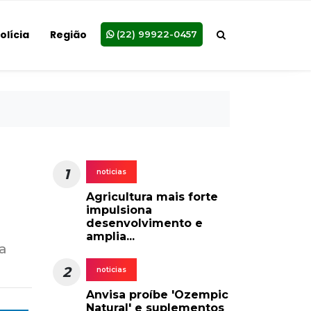
olícia
Região
(22) 99922-0457
1
noticias
Agricultura mais forte
impulsiona
desenvolvimento e
amplia...
na
2
noticias
Anvisa proíbe 'Ozempic
Natural' e suplementos