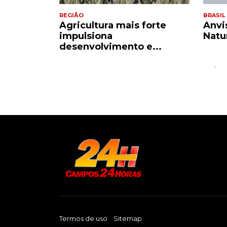
REGIÃO
BRASIL
ise e
Agricultura mais forte
Anvi
identes
impulsiona
Natu
desenvolvimento e...
Termos de uso
Sitemap