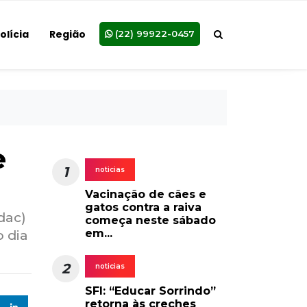
olícia
Região
(22) 99922-0457
e
1
noticias
Vacinação de cães e
gatos contra a raiva
dac)
começa neste sábado
em...
o dia
2
noticias
SFI: “Educar Sorrindo”
retorna às creches