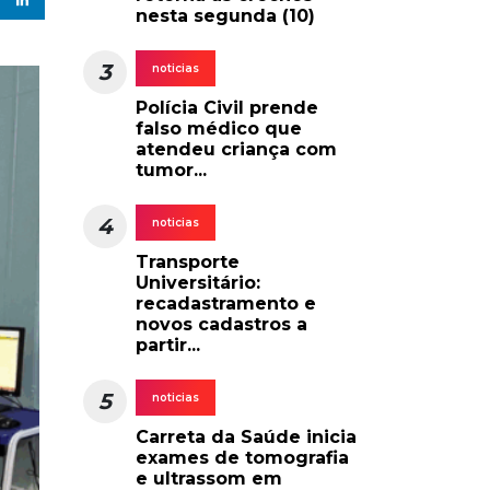
nesta segunda (10)
3
noticias
Polícia Civil prende
falso médico que
atendeu criança com
tumor...
4
noticias
Transporte
Universitário:
recadastramento e
novos cadastros a
partir...
5
noticias
Carreta da Saúde inicia
exames de tomografia
e ultrassom em