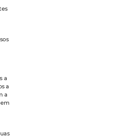
tes
ssos
s a
os a
m a
e em
suas