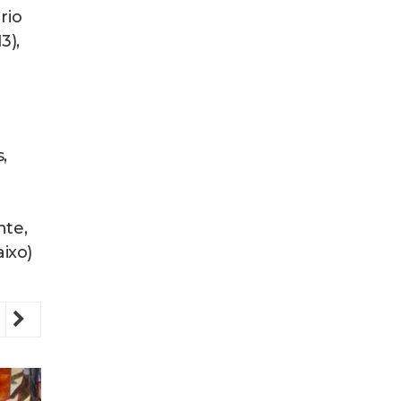
rio
3),
,
nte,
ixo)
revious
Next