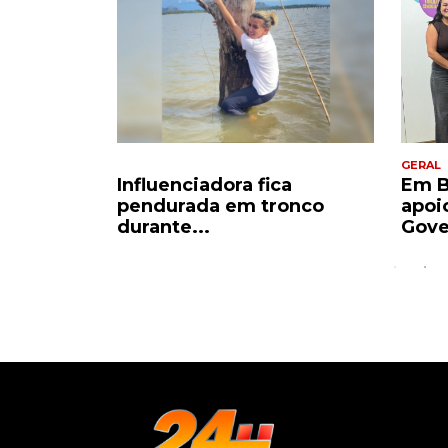
GERAL
 Costa
Influenciadora fica
Em B
ndidato
pendurada em tronco
apoi
durante...
Gove