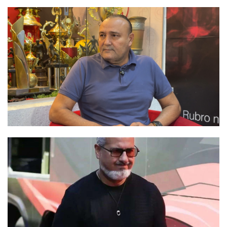
Termos de uso
Sitemap
Copyright © 2025 Campos24horas seu
afirma.cc
jornal na internet - By