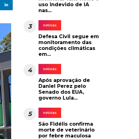
uso indevido de IA
nas...
3
noticias
Defesa Civil segue em
monitoramento das
condições climáticas
em...
4
noticias
Após aprovação de
Daniel Perez pelo
Senado dos EUA,
governo Lula...
5
noticias
São Fidélis confirma
morte de veterinário
por febre maculosa