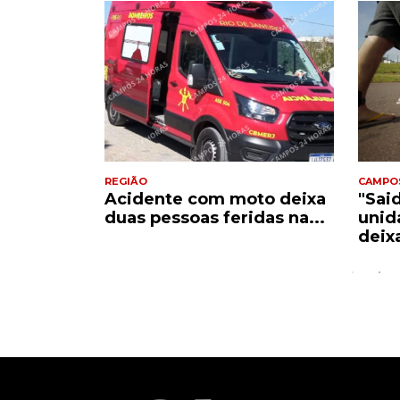
REGIÃO
CAMPO
Acidente com moto deixa
"Sai
e
duas pessoas feridas na...
unid
..
deix