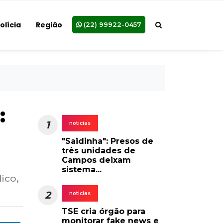
olícia
Região
(22) 99922-0457
:
1
noticias
"Saidinha": Presos de
três unidades de
Campos deixam
sistema...
ico,
2
noticias
TSE cria órgão para
monitorar fake news e