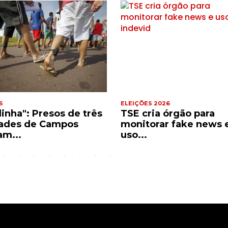
S
ELEIÇÕES 2026
dinha": Presos de três
TSE cria órgão para
ades de Campos
monitorar fake news 
am...
uso...