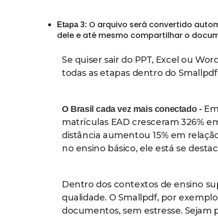
Para isso, usar plataformas segura
trancar os seus documentos. Usando
arquivos PDF. Mesclar e organizar
você terá tudo concentrado em pou
Onde a tecnologia ajuda a simplificar -
acordo com o Smallpdf, ferrament
PDF, converter JPG em PDF ou orga
garantir produtividade e evitar per
O armazenamento em nuvem tem si
tecnologia. Você pode ter seus arqui
corre risco de perder documentos 