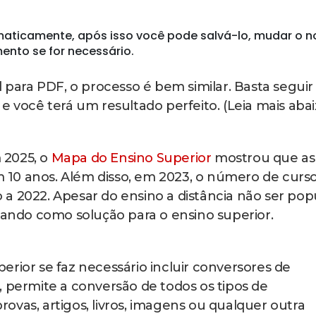
s é o primeiro passo. Além disso, você também pod
 a ferramenta certa é possível criar senha para
 seus documentos também te deixa seguro, já que
cos PDFs. (Leia mais abaixo)
A conversão de arquivos para formatos universais
a ideal para empresas que lidam com documento
nizar arquivos online é um passo simples para
da de tempo.
do um dos queridinhos de quem tem aderido à
vos digitais a um clique de distância. Além disso,
importantes.