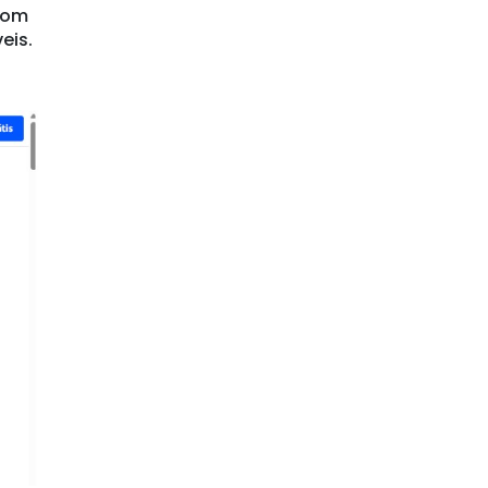
vida
ida
or