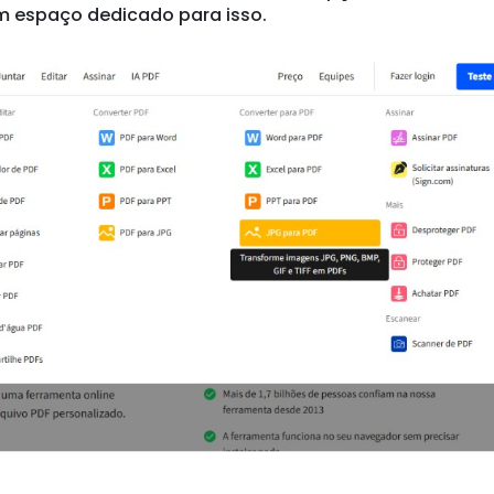
maticamente, após isso você pode salvá-lo, mudar o 
nto se for necessário.
d para PDF, o processo é bem similar. Basta seguir
e você terá um resultado perfeito. (Leia mais abai
 2025, o
Mapa do Ensino Superior
mostrou que as
10 anos. Além disso, em 2023, o número de curso
a 2022. Apesar do ensino a distância não ser pop
acando como solução para o ensino superior.