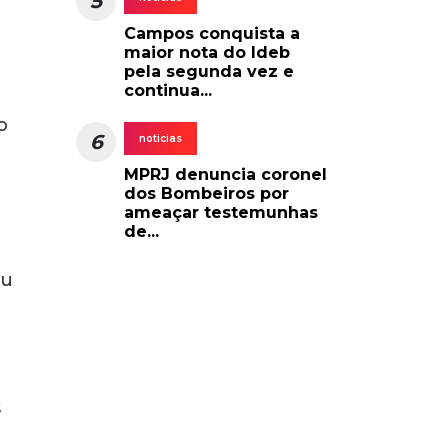
o a
r JPG