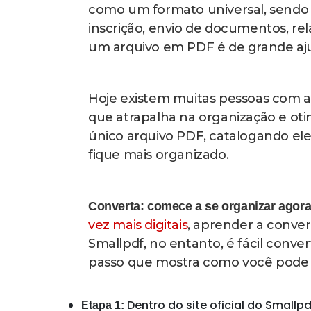
Selecione as imagens que quer c
Etapa 2:
texto, como fotos de contratos, exames
Você pode adicionar as imagens carreg