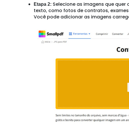
Dentro dos contextos de ensino supe
qualidade. O Smallpdf, por exemplo
documentos, sem estresse. Sejam pr
coisa, você provavelmente pode t
A digitalização já se tornou parte d
simples a tecnologia é bem vinda. El
da população. O Brasil está mais c
mais facilitada e eficiente com ajud
Claro que a 
Desafios da vida digital -
estar atento aos desafios que ela 
organizar arquivos podem gerar sob
redes abertas. Roubos de dados e
g
isso, é preciso sempre se prevenir.