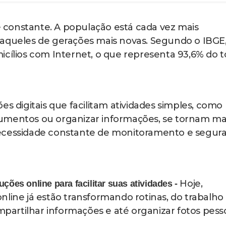
mentas como a Smallpdf, que convertem diverso
r de grande utilidade. No dia a dia, o PDF é tido
ceito na maioria dos contextos. Seja para uma
atórios, trabalhos, apresentações, dentre outros, t
a. (Leia mais abaixo)
rquivos e documentos apenas no formato de foto
imização de espaço. Transformar suas fotos em u
es de acordo com os contextos, faz com que tudo
Em uma realidade onde as
coisas estão 
ra mesmo -
rter um arquivo em PDF é fundamental. Dentro d