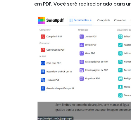
O arquivo será convertido auto
Etapa 3:
dele e até mesmo compartilhar o docume
Se quiser sair do PPT, Excel ou Wor
todas as etapas dentro do Smallpdf 
Em
O Brasil cada vez mais conectado -
matrículas EAD cresceram 326% em 
distância aumentou 15% em relação 
no ensino básico, ele está se dest