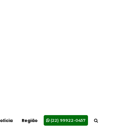
vereadores e anuncio
de construção do
 ao
Ceascam após...
oais
5
noticias
Campos conquista a
maior nota do Ideb
pela segunda vez e
continua...
o
6
noticias
MPRJ denuncia coronel
dos Bombeiros por
ameaçar testemunhas
de...
ou