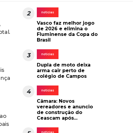
s
er
, o
m
cada
o