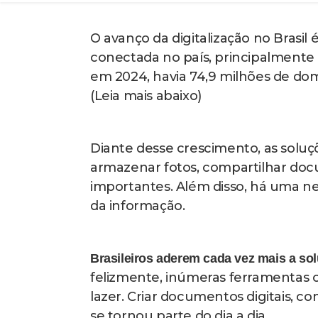
Ferra
O PDF como formato universal -
formatos para um único, costumam se
como um formato universal, sendo a
inscrição, envio de documentos, rel
um arquivo em PDF é de grande ajud
Hoje existem muitas pessoas com a
que atrapalha na organização e ot
único arquivo PDF, catalogando el
fique mais organizado.
Converta: comece a se organizar ago
vez mais digitais
, aprender a conve