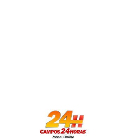
Brasileiros aderem cada vez mais a solu
felizmente, inúmeras ferramentas o
lazer. Criar documentos digitais, c
se tornou parte do dia a dia.
Muitos brasileiros, por exemplo, 
como comprovantes, contratos ass
manter esses arquivos seguros e p
prática e rápida, pois garante que
leve e fácil de compartilhar.
Além disso, o PDF preserva a qual
compatibilidade, o que facilita o 
nuvem. Esse tipo de recurso mostra
especialistas e passou a estar ao a