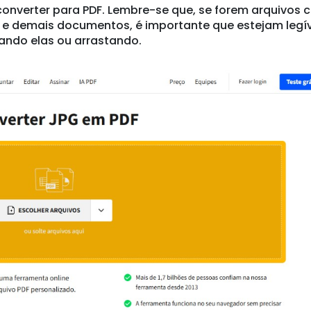
rior se faz necessário incluir conversores de
, permite a conversão de todos os tipos de
ovas, artigos, livros, imagens ou qualquer outra
ransformar em um único PDF com o Smallpdf.
a vida cotidiana. Até mesmo para as tarefas mais
a resolve problemas, agiliza processos e facilita a 
onectado que nunca e isso abre portas para uma v
a da tecnologia.
vida digital também gera preocupações. É preciso
envolve. O excesso de informação e dificuldade em
recarga. Além disso, há o risco de segurança em
olpes digitais
têm ficado cada vez mais comuns. P