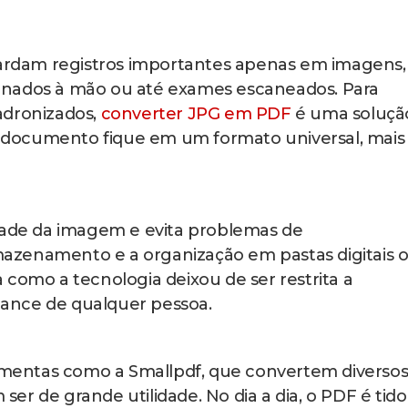
erter com poucos cliques. Abaixo separamos o pass
converter um JPG em PDF sem dificuldades.
df, entre em Ferramentas e vá até a opção de converte
m espaço dedicado para isso.