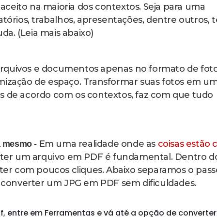
onverter para PDF. Lembre-se que, se forem arquivos
 e demais documentos, é importante que estejam legív
ando elas ou arrastando.