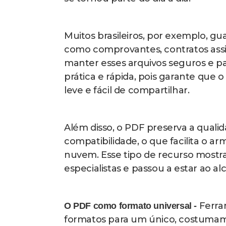
Smallpdf, no entanto, é fácil conv
passo que mostra como você pode 
Dentro do site oficial do Smallp
Etapa 1:
em PDF. Você será redirecionado para u