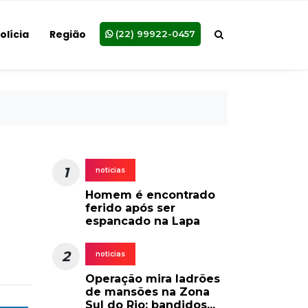
olícia
Região
(22) 99922-0457
1
noticias
Homem é encontrado
ferido após ser
espancado na Lapa
2
noticias
Operação mira ladrões
de mansões na Zona
Sul do Rio; bandidos...