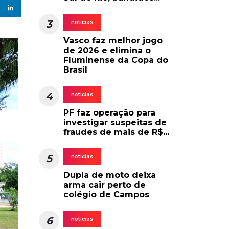
3
noticias
Vasco faz melhor jogo
de 2026 e elimina o
Fluminense da Copa do
Brasil
4
noticias
PF faz operação para
investigar suspeitas de
fraudes de mais de R$...
5
noticias
Dupla de moto deixa
arma cair perto de
colégio de Campos
6
noticias