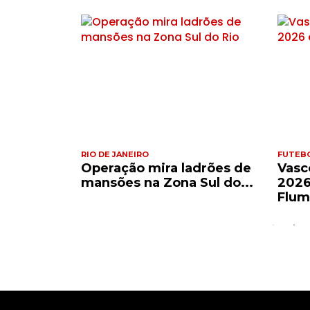
RIO DE JANEIRO
FUTEB
co Paes
Operação mira ladrões de
Vasc
 da 65ª...
mansões na Zona Sul do...
2026
Flum