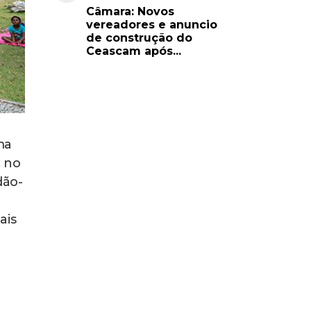
Câmara: Novos
vereadores e anuncio
de construção do
Ceascam após...
ma
, no
dão-
á
ais