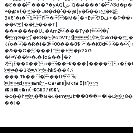
�Ԑ������P�yAQÌڜ!Q�#���"�^3d�p��h��%)R��8�Wz��G
P�@B(��� JB�d�'��@]y�5��L�K䚼
BX6`�ı�L F� �M�[�+Es7Dڣ+�Ք��>JGT�
��v(�����T}
��=���r�UJ�AmZ���Ty�Ւ�/
�gG� "�K8�PaDVT|D0vkd�� ,�
K/o���R�f�000���0$l��K8d��}C
�&��C����)T�+�jkZXG
�Y���.�ٜ la&��{�?
2j{��0��`c���~K���{����ׅx�{�k������J���P��\����ڇ�Ő<�N
��BRA hk$��4,?
���,Tk�����LРҳ
d��r� ~C�>���]MK��!5|�`
��t���b�m(~�G�07�S�셏
�c��h�߰�G�L�ImJԷ��0��=�l�D8�w�
��|�