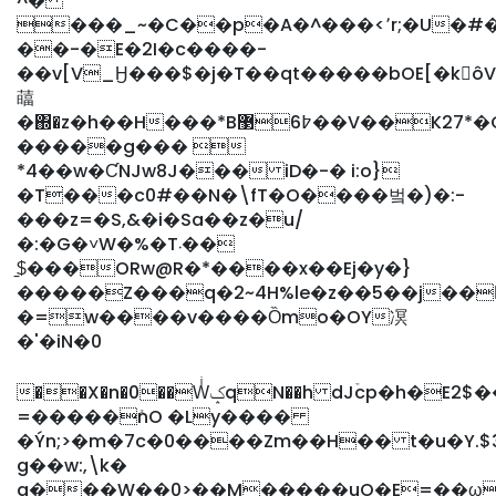
^�
���_~�C��p�A�^���<٬r;�U�#�7-
��-�E�2I�c����-
��v[V_Ӈ���$�j�T��qt�����bOE[�kôV�
䕎
�΍�z�h��H���*B߈6޳��V��K27*�Ce�L��&�F;�U���X��|O�[�_c��!
�����g��� 
*4��w�ƇNJw8J��� iD�-� i:o}
�T���c0#��N�\fT�O����벜�)�:-
���z=�S,&�i�Sa��z�u/
�:�G�˅W�%�T܁��
$̠���ORw@R�*����x��Ej�y�}
�����Z���q�2~4H%le�z��5��j��
�=w����v����Ȍmo�OY凕
�'�iN�0
��X�n�0��WͥݤqN��h dJۡcp�h�E2$����~F�!S�n]�c=R�v N���&y��{�w����� H%:w��h��S��?
=�����ܺnO �Ly����
�Ýn;>�m�7c�0����Zm��H�� t�u�Y.
g��w:,
\k�
a���W��0>��M�����uO�E=��ωT��S���ə�O3