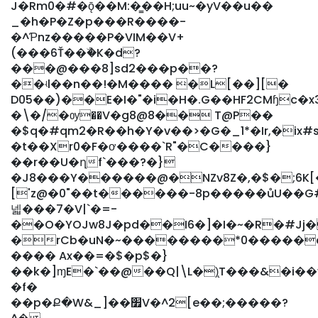
J�Rm0�#�ǭ��M:�̳��H;uu~�yV��u��
_�h�P�Z�p���R����-
�^Ƥnz�����P�VIM��V +
(���6Ť��ۜ�K�d?
���@���8]sd2���p��?
��ʵl��n��!�M���� �L[��][�
D05��)��E�I�"�i�H�.G��HF2CMɧc�x
�\�/�ѹ��V�g8@8�� T@P��
�$q�#qm2�R��h�Y�v��>�G�_1*�Ir,�ix
�t��Xr0�F�ơ����`R"�C����}
��r��U�ղf`���?�}
�J8���Y������@�NZv8Z�,�$�;6K[
['z@�0"��t������-8p�����ůU��G
넯���7�V|`�=-
��O�YOJw8J�pd��I6�]�I�~�R�#J
�rCb�uN�~��������*0�����
���� Ax��=�$�p$�}
��k�]ɱE�`��@��Q|\L�)̨T���&�i��y
�f�
��p�Ք�W&_]��׿V�^2[e��;�����?