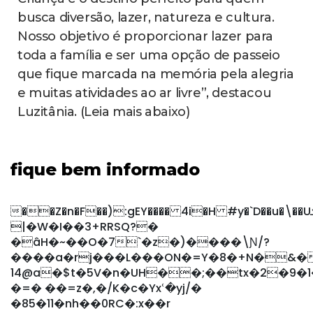
busca diversão, lazer, natureza e cultura.
Nosso objetivo é proporcionar lazer para
toda a família e ser uma opção de passeio
que fique marcada na memória pela alegria
e muitas atividades ao ar livre”, destacou
Luzitânia. (Leia mais abaixo)
fique bem informado
��Z�n�F��):gEY���� 4i�H #y�`D��u�\��Uܜ���X��
|�W�I��3+RRSQ?�
�âH�~��O�7`�z�)����\Ɲ/?
����a�rj���L���ON�=Y�8�+N�&�
14@a�$t�5V�n�UH��;��tx�2�9�1
�=� ��=z�,�/K�c�Yxՙ�yj/�
�85�11�nh��0 RC�:x��r