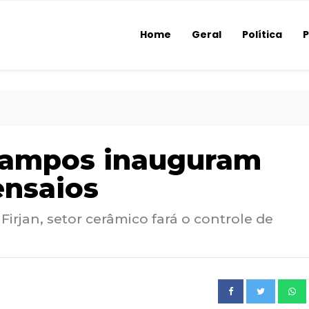
Home
Geral
Política
P
Campos inauguram
ensaios
rjan, setor cerâmico fará o controle de