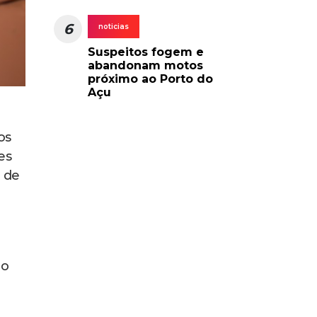
6
noticias
Suspeitos fogem e
abandonam motos
próximo ao Porto do
Açu
os
es
o de
do