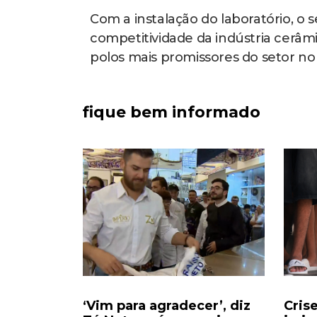
Com a instalação do laboratório, o
competitividade da indústria cerâ
polos mais promissores do setor no
fique bem informado
ciados
‘Vim para agradecer’, diz
Cris