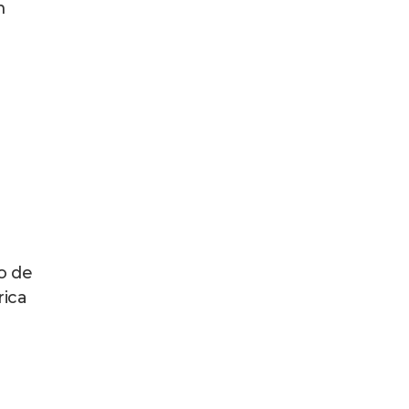
m
o de
rica