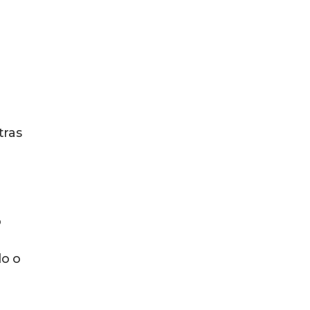
tras
o
do o