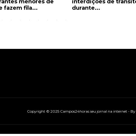
rantes menores de
interdições de trânsit
 fazem fila...
durante...
Copyright © 2025 Campos24horas seu jornal na internet - B