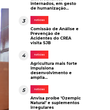
internados, em gesto
de humanização...
3
noticias
Comissão de Análise e
Prevenção de
Acidentes do CREA
visita SJB
4
noticias
Agricultura mais forte
impulsiona
desenvolvimento e
amplia...
5
noticias
Anvisa proíbe 'Ozempic
Natural' e suplementos
irregulares