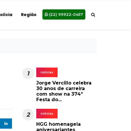
olícia
Região
(22) 99922-0457
1
noticias
Jorge Vercillo celebra
30 anos de carreira
com show na 374ª
Festa do...
2
noticias
HGG homenageia
aniversariantes