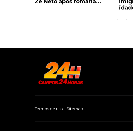
al após...
Zé Neto após romaria...
imig
idade
Termos de uso
Sitemap