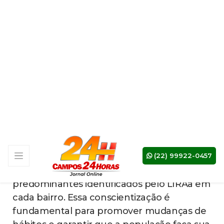
CAMPOS
INTERNACIONAL