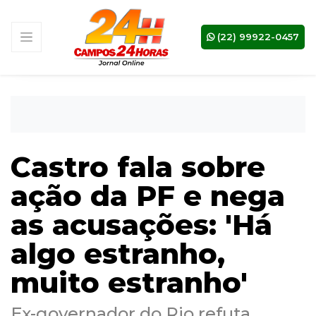
(22) 99922-0457
Castro fala sobre
ação da PF e nega
as acusações: 'Há
algo estranho,
muito estranho'
Ex-governador do Rio refuta