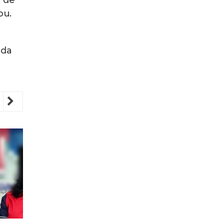
r de
ou.
nda
revious
Next