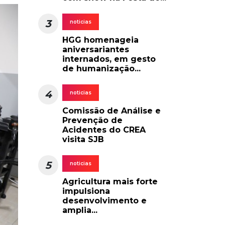
3
noticias
HGG homenageia
aniversariantes
internados, em gesto
de humanização...
4
noticias
Comissão de Análise e
Prevenção de
Acidentes do CREA
visita SJB
5
noticias
Agricultura mais forte
impulsiona
desenvolvimento e
amplia...