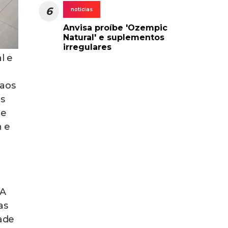
6
noticias
Anvisa proíbe 'Ozempic
Natural' e suplementos
irregulares
l e
 aos
es
de
h e
“A
as
dade