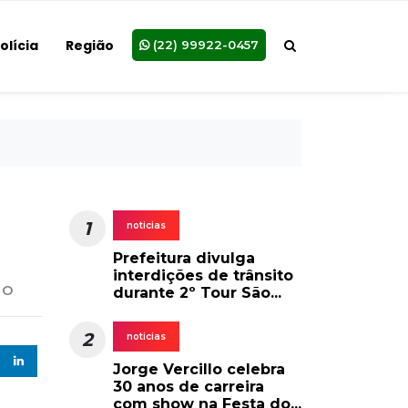
olícia
Região
(22) 99922-0457
1
noticias
Prefeitura divulga
interdições de trânsito
lo
durante 2º Tour São...
2
noticias
Jorge Vercillo celebra
30 anos de carreira
com show na Festa do...