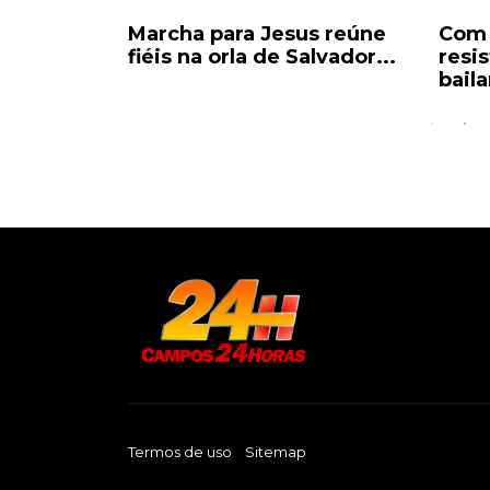
ria:
Marcha para Jesus reúne
Com 
ado a 20
fiéis na orla de Salvador...
resi
baila
Termos de uso
Sitemap