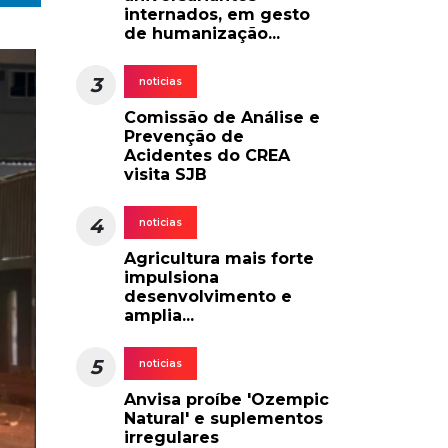
internados, em gesto
de humanização...
3
noticias
Comissão de Análise e
Prevenção de
Acidentes do CREA
visita SJB
4
noticias
Agricultura mais forte
impulsiona
desenvolvimento e
amplia...
5
noticias
Anvisa proíbe 'Ozempic
Natural' e suplementos
irregulares