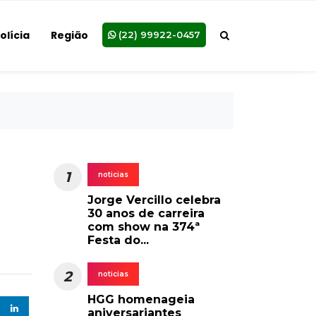
olícia
Região
(22) 99922-0457
1
noticias
Jorge Vercillo celebra
30 anos de carreira
com show na 374ª
Festa do...
2
noticias
HGG homenageia
aniversariantes