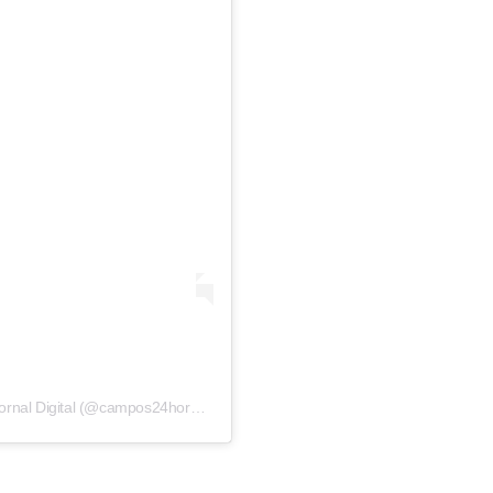
Uma publicação partilhada por Campos 24 Horas | Jornal Digital (@campos24horas_oficial)