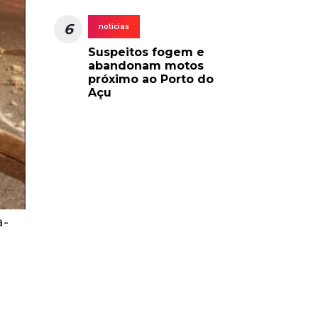
6
noticias
Suspeitos fogem e
abandonam motos
próximo ao Porto do
Açu
a-