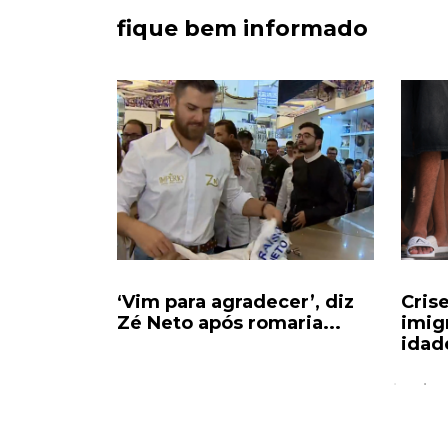
fique bem informado
ciados
‘Vim para agradecer’, diz
Cris
al após...
Zé Neto após romaria...
imig
idade