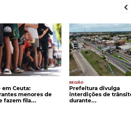
P
REGIÃO
e em Ceuta:
Prefeitura divulga
rantes menores de
interdições de trânsit
 fazem fila...
durante...