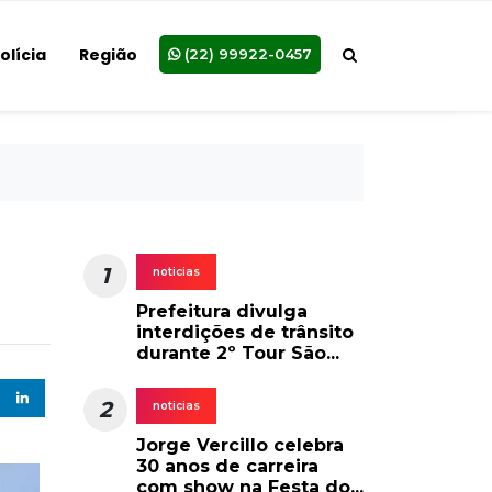
olícia
Região
(22) 99922-0457
1
noticias
Prefeitura divulga
interdições de trânsito
durante 2º Tour São...
2
noticias
Jorge Vercillo celebra
30 anos de carreira
com show na Festa do...