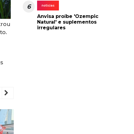
6
noticias
Anvisa proíbe 'Ozempic
Natural' e suplementos
trou
irregulares
to.
us
revious
Next