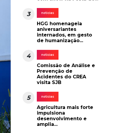
3
noticias
HGG homenageia
aniversariantes
internados, em gesto
de humanização...
4
noticias
Comissão de Análise e
Prevenção de
Acidentes do CREA
visita SJB
5
noticias
Agricultura mais forte
impulsiona
desenvolvimento e
amplia...