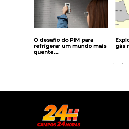
da para
O desafio do PIM para
Expl
 vira...
refrigerar um mundo mais
gás n
quente...