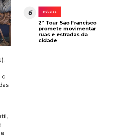
6
noticias
2º Tour São Francisco
promete movimentar
ruas e estradas da
cidade
),
 o
das
il,
o
de