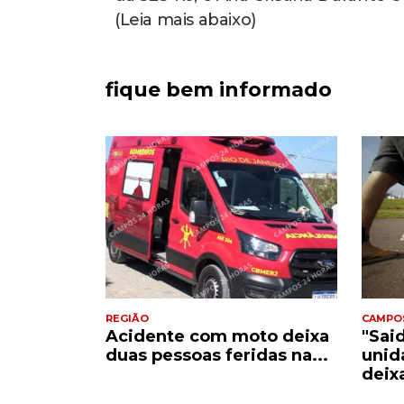
(Leia mais abaixo)
fique bem informado
REGIÃO
CAMPO
Acidente com moto deixa
"Sai
e
duas pessoas feridas na...
unid
..
deix