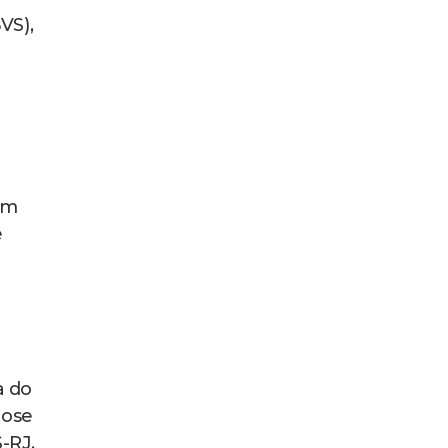
VS),
ém
e
a do
lose
-RJ.