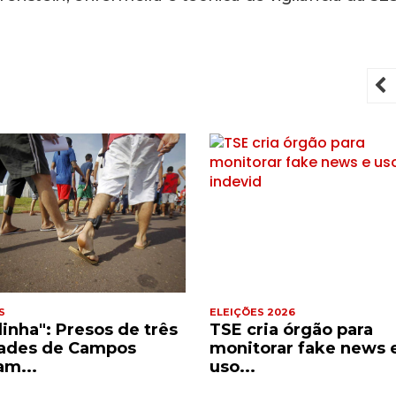
P
S
ELEIÇÕES 2026
dinha": Presos de três
TSE cria órgão para
ades de Campos
monitorar fake news 
am...
uso...