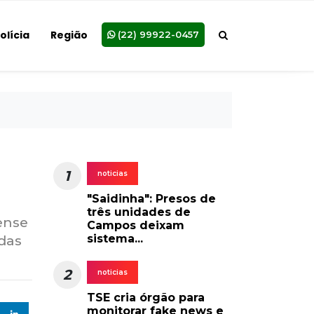
olícia
Região
(22) 99922-0457
1
noticias
"Saidinha": Presos de
três unidades de
ense
Campos deixam
sistema...
 das
2
noticias
TSE cria órgão para
monitorar fake news e