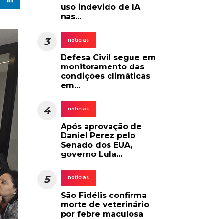
uso indevido de IA
nas...
3
noticias
Defesa Civil segue em
monitoramento das
condições climáticas
em...
4
noticias
Após aprovação de
Daniel Perez pelo
Senado dos EUA,
governo Lula...
5
noticias
São Fidélis confirma
morte de veterinário
por febre maculosa