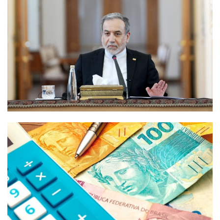
�