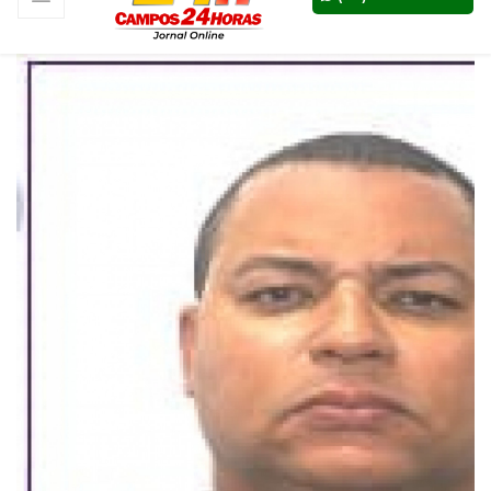
PM é assassinado a tiros
3
noticias
História de Santa Rita de
Cássia será enredo na
Sapucaí
4
noticias
Em jogo movimentado,
Botafogo e Fluminense
empatam pelo Brasileirão
5
noticias
Pais estão menos presentes