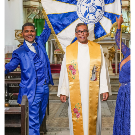
Termos de uso
Sitemap
Copyright © 2025 Campos24horas seu
afirma.cc
jornal na internet - By