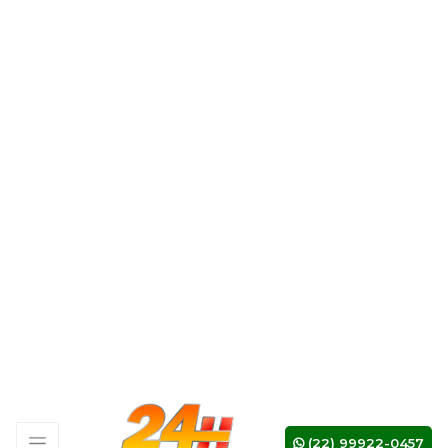
1
noticias
Quer gastar menos? Saiba
como economizar no
supermercado
2
noticias