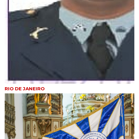
na criação de filhos, aponta
estudo
6
noticias
Homem é morto a tiros nas
Casinhas do Nolita, em
Guarus