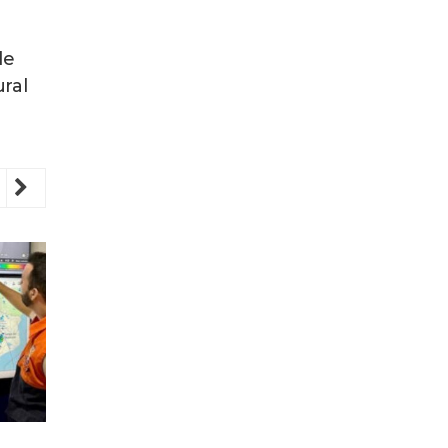
de
ral
revious
Next
REGIÃO