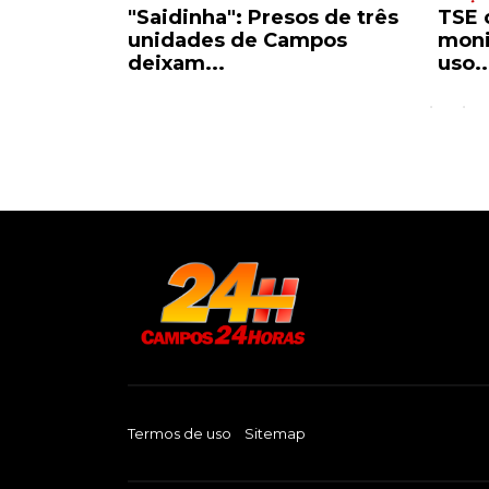
s de três
TSE cria órgão para
Defe
mpos
monitorar fake news e
moni
uso...
cond
Termos de uso
Sitemap