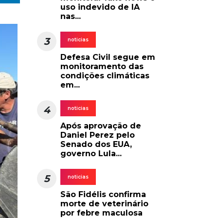
uso indevido de IA
nas...
3
noticias
Defesa Civil segue em
monitoramento das
condições climáticas
em...
4
noticias
Após aprovação de
Daniel Perez pelo
Senado dos EUA,
governo Lula...
5
noticias
São Fidélis confirma
morte de veterinário
por febre maculosa