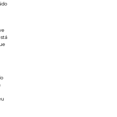
ido
ve
stá
que
do
a
eu