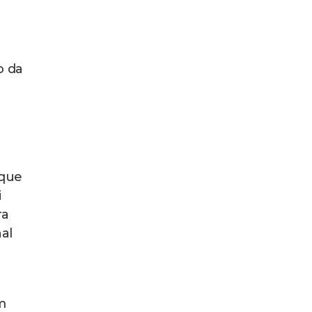
o da
 que
i
ra
al
m