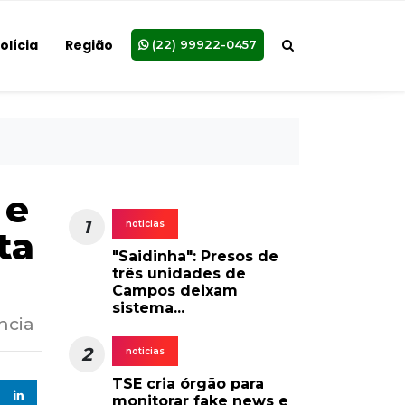
olícia
Região
(22) 99922-0457
 e
1
noticias
ta
"Saidinha": Presos de
três unidades de
Campos deixam
sistema...
ncia
2
noticias
TSE cria órgão para
monitorar fake news e