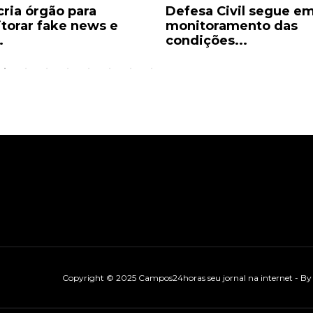
sa Civil segue em
Após aprovação de Da
toramento das
Perez pelo Senado do
ições...
EUA,...
Copyright © 2025 Campos24horas seu jornal na internet - B