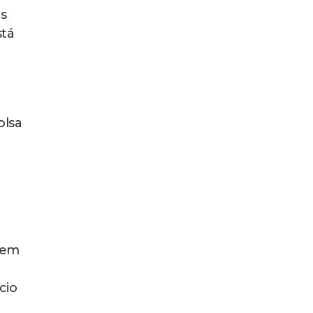
as
stá
olsa
a
rem
cio