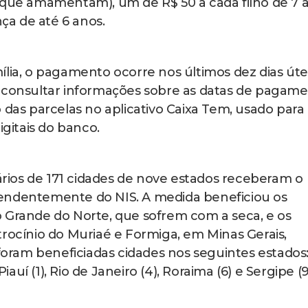
 que amamentam), um de R$ 50 a cada filho de 7 a
nça de até 6 anos.
ília, o pagamento ocorre nos últimos dez dias úte
á consultar informações sobre as datas de pagame
 das parcelas no aplicativo Caixa Tem, usado para
itais do banco.
rios de 171 cidades de nove estados receberam o
endentemente do NIS. A medida beneficiou os
 Grande do Norte, que sofrem com a seca, e os
trocínio do Muriaé e Formiga, em Minas Gerais,
ram beneficiadas cidades nos seguintes estados
iauí (1), Rio de Janeiro (4), Roraima (6) e Sergipe (9