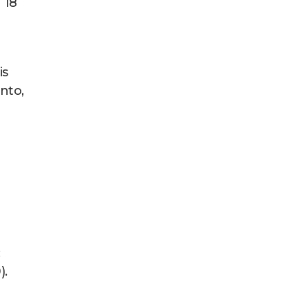
 18
is
nto,
:
).