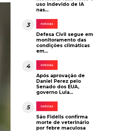
uso indevido de IA
nas...
3
noticias
Defesa Civil segue em
monitoramento das
condições climáticas
em...
4
noticias
Após aprovação de
Daniel Perez pelo
Senado dos EUA,
governo Lula...
5
noticias
São Fidélis confirma
morte de veterinário
por febre maculosa