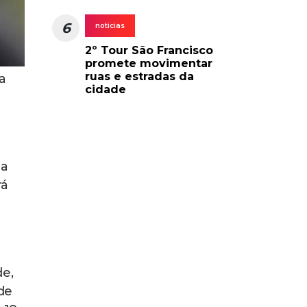
6
noticias
2º Tour São Francisco
promete movimentar
ruas e estradas da
a
cidade
ia
rá
de,
de