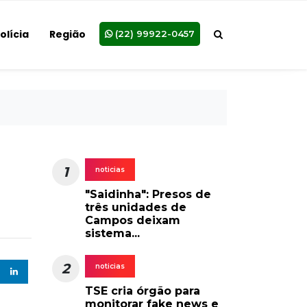
olícia
Região
(22) 99922-0457
1
noticias
"Saidinha": Presos de
três unidades de
Campos deixam
sistema...
2
noticias
TSE cria órgão para
monitorar fake news e