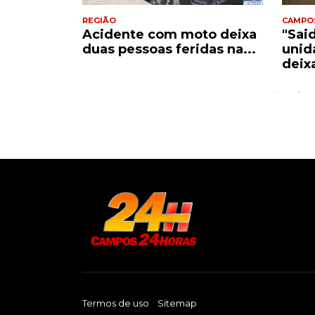
REGIÃO
CAMPO
Acidente com moto deixa
"Sai
e
duas pessoas feridas na...
unid
..
deix
Termos de uso
Sitemap