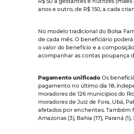
R$ 50 a gestantes e nutrizes (mães
anos e outro, de R$ 150, a cada cria
No modelo tradicional do Bolsa Fam
de cada mês. O beneficiário poder
o valor do benefício e a composição
acompanhar as contas poupança dig
Pagamento unificado
Os beneficiá
pagamento no último dia 18, indep
moradores de 126 municípios do Rio
moradores de Juiz de Fora, Ubá, Pa
afetados por enchentes. Também fo
Amazonas (3), Bahia (17), Paraná (1), P