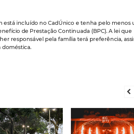
m está incluído no CadÚnico e tenha pelo menos
efício de Prestação Continuada (BPC). A lei que
er responsável pela família terá preferência, ass
a doméstica.
P