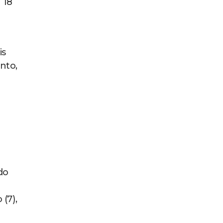
 18
is
nto,
do
(7),