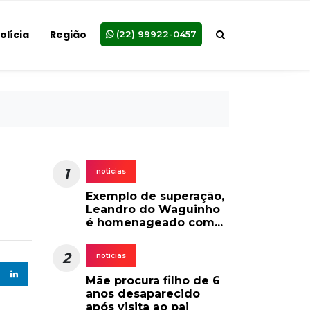
olícia
Região
(22) 99922-0457
1
noticias
Exemplo de superação,
Leandro do Waguinho
é homenageado com...
2
noticias
Mãe procura filho de 6
anos desaparecido
após visita ao pai