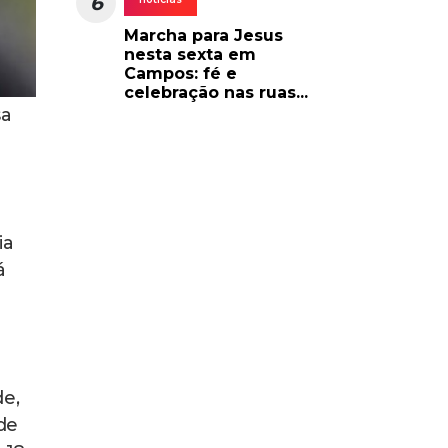
6
Marcha para Jesus
nesta sexta em
Campos: fé e
celebração nas ruas...
sa
ia
á
de,
de