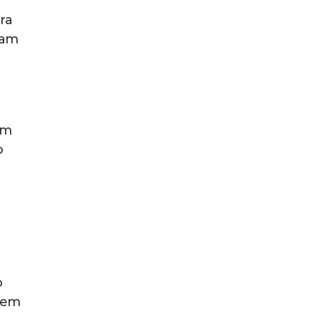
ra
bam
um
o
o
 em