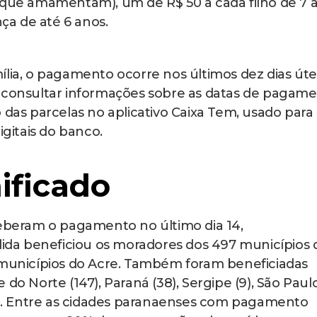
 que amamentam), um de R$ 50 a cada filho de 7 a
nça de até 6 anos.
ília, o pagamento ocorre nos últimos dez dias úte
á consultar informações sobre as datas de pagame
 das parcelas no aplicativo Caixa Tem, usado para
itais do banco.
ificado
ceberam o pagamento no último dia 14,
da beneficiou os moradores dos 497 municípios 
2 municípios do Acre. Também foram beneficiadas
do Norte (147), Paraná (38), Sergipe (9), São Paulo 
(3). Entre as cidades paranaenses com pagamento