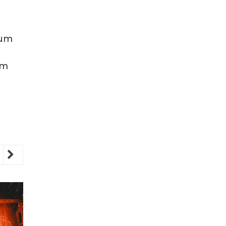
 um
im
revious
Next