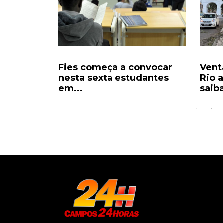
ração,
Fies começa a convocar
Vent
nho é...
nesta sexta estudantes
Rio 
em...
saiba