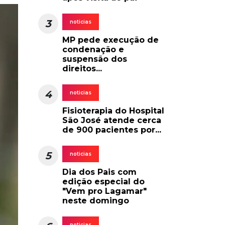
3
noticias
MP pede execução de
condenação e
suspensão dos
direitos...
4
noticias
Fisioterapia do Hospital
São José atende cerca
de 900 pacientes por...
5
noticias
Dia dos Pais com
edição especial do
"Vem pro Lagamar"
neste domingo
noticias