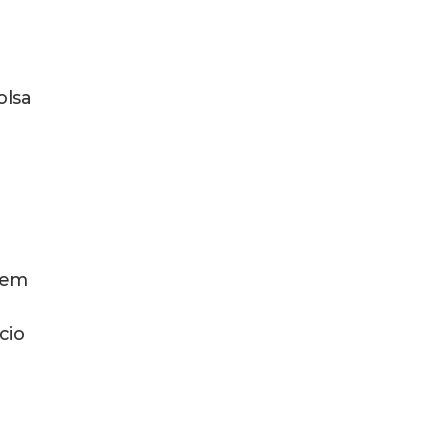
olsa
a
rem
cio