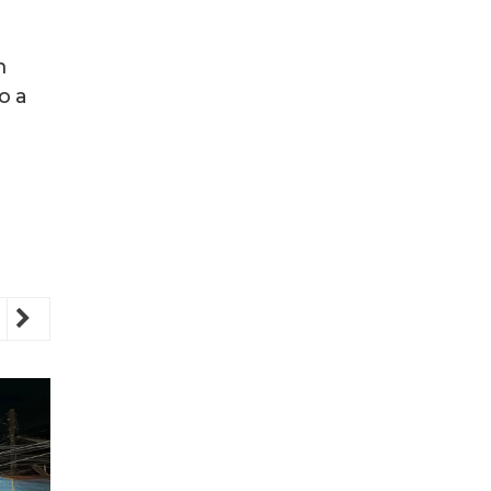
m
o a
revious
Next