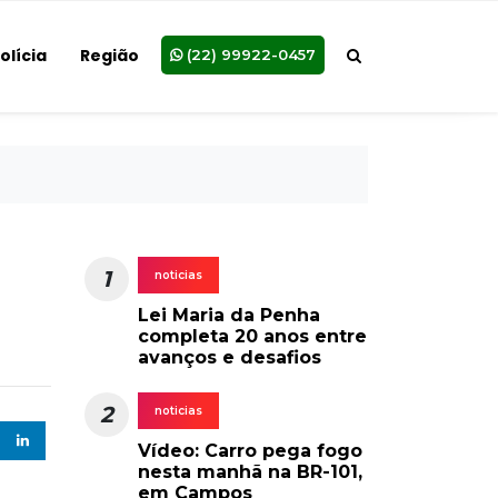
olícia
Região
(22) 99922-0457
1
noticias
Lei Maria da Penha
completa 20 anos entre
avanços e desafios
2
noticias
Vídeo: Carro pega fogo
nesta manhã na BR-101,
em Campos