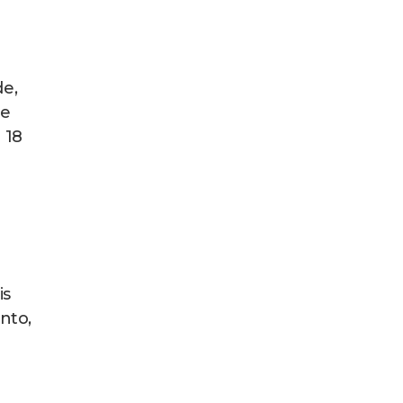
de,
de
 18
is
nto,