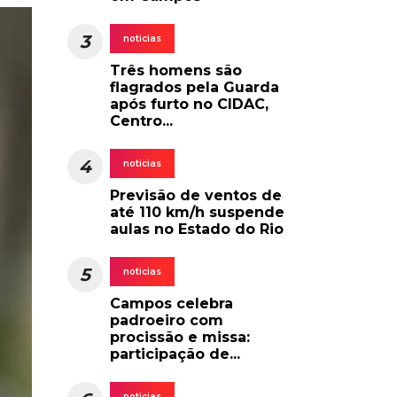
3
noticias
Três homens são
flagrados pela Guarda
após furto no CIDAC,
Centro...
4
noticias
Previsão de ventos de
até 110 km/h suspende
aulas no Estado do Rio
5
noticias
Campos celebra
padroeiro com
procissão e missa:
participação de...
noticias