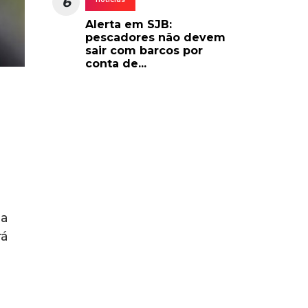
6
Alerta em SJB:
pescadores não devem
sair com barcos por
conta de...
ia
rá