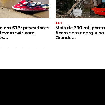
PAÍS
ta em SJB: pescadores
Mais de 330 mil ponto
devem sair com
ficam sem energia no
s...
Grande...