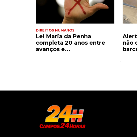
DIREITOS HUMANOS
com dois
Lei Maria da Penha
Aler
o ao...
completa 20 anos entre
não 
avanços e...
barco