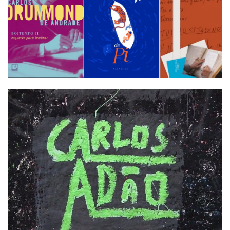
Termos de uso
Sitemap
Copyright © 2025 Campos24horas seu
afirma.cc
jornal na internet - By