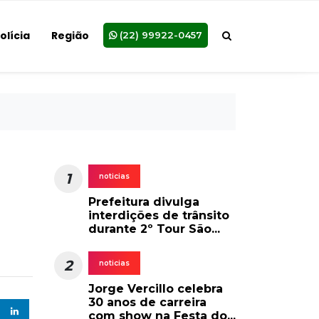
olícia
Região
(22) 99922-0457
1
noticias
Prefeitura divulga
interdições de trânsito
durante 2º Tour São...
2
noticias
Jorge Vercillo celebra
30 anos de carreira
com show na Festa do...