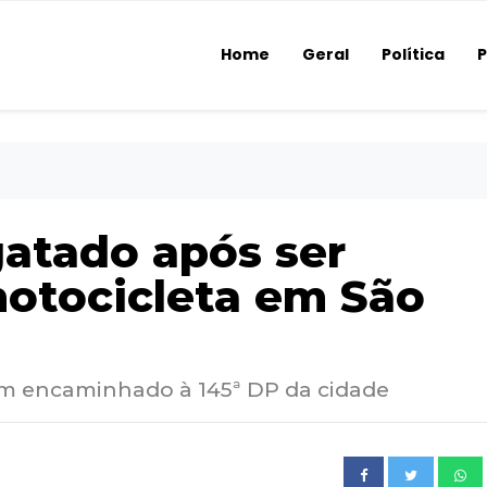
Home
Geral
Política
P
gatado após ser
motocicleta em São
em encaminhado à 145ª DP da cidade