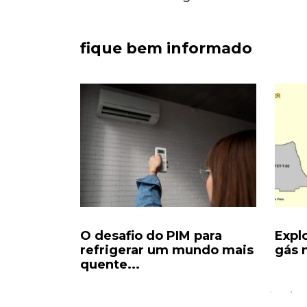
fique bem informado
da para
O desafio do PIM para
Expl
 vira...
refrigerar um mundo mais
gás n
quente...