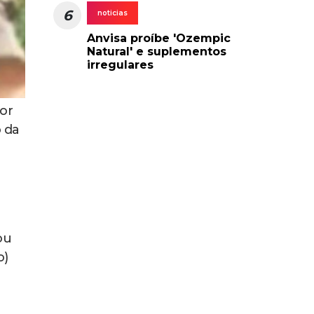
6
noticias
Anvisa proíbe 'Ozempic
Natural' e suplementos
irregulares
or
 da
ou
o)