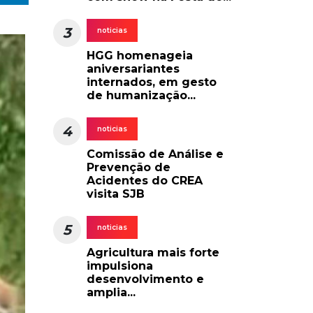
3
noticias
HGG homenageia
aniversariantes
internados, em gesto
de humanização...
4
noticias
Comissão de Análise e
Prevenção de
Acidentes do CREA
visita SJB
5
noticias
Agricultura mais forte
impulsiona
desenvolvimento e
amplia...