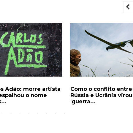
P
os Adão: morre artista
Como o conflito entre
espalhou o nome
Rússia e Ucrânia virou
...
'guerra...