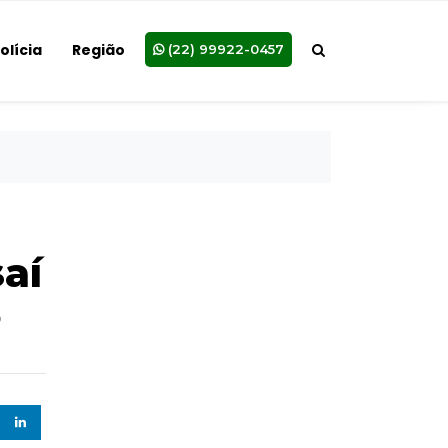
olícia
Região
(22) 99922-0457
aí
o