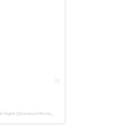
Um post compartilhado por Campos 24 Horas | Jornal Digital (@campos24horas_oficial)
(Leia mais abaixo)