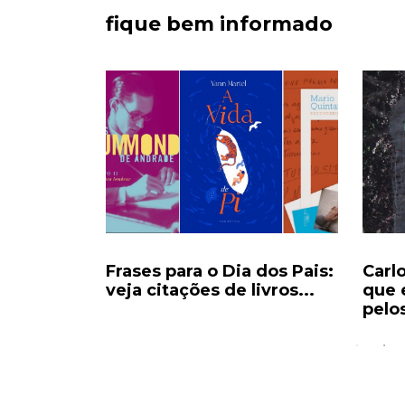
fique bem informado
ecorde e
Frases para o Dia dos Pais:
Carl
eocupam
veja citações de livros...
que 
pelos