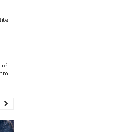
tite
pré-
tro
revious
Next