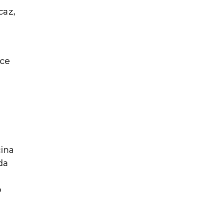
caz,
ece
ina
da
o