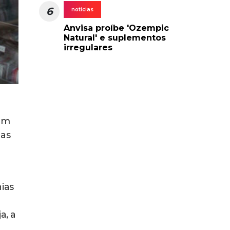
6
noticias
Anvisa proíbe 'Ozempic
Natural' e suplementos
irregulares
nam
 as
ias
a, a