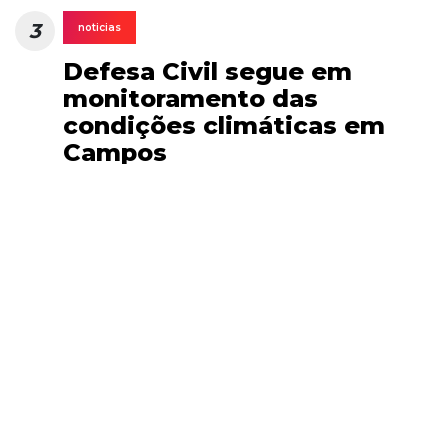
3
noticias
Defesa Civil segue em
monitoramento das
condições climáticas em
Campos
4
noticias
Após aprovação de Daniel
Perez pelo Senado dos EUA,
governo Lula mantém
posição de analisar...
5
noticias
São Fidélis confirma morte