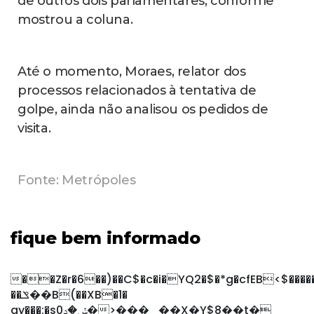
de outros dois parlamentares, conforme
mostrou a coluna.
Até o momento, Moraes, relator dos
processos relacionados à tentativa de
golpe, ainda não analisou os pedidos de
visita.
Fonte: Metrópoles
fique bem informado
��Z�r�6��)��C$�c�i�YQ2�$�*g�cfEB<$����
��ݏ��B(��XB�1�
ay���;�sݽ�ڊ0�>���_��X�Y$8��t�