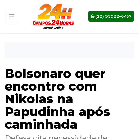
(22) 99922-0457
Bolsonaro quer
encontro com
Nikolas na
Papudinha após
caminhada
Defesa cita necessidade de