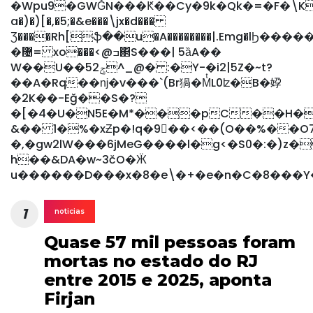
�Wpu9�GWǦN���Ԟ��Cy�9k�Qk�=�F�\KQf\،|
a�)�)[�,�5;�&e���\jx�d���
Ʒ����Rh[ֆ��u�A��������|.Emg�l
�޴= xo���<@ߏ΂S���| 5ȁA��
W��U��52ݮ^_@� :�Y-�i2|5Z�~t?
��A�Rq��ǌ�v���`(Br猧�MͭL0ʫ�B�㚺
�2K��-Eğ��S�?
�[�4�U�N5E�M*���pC��H�
&�� 1�%�xƵp�!q�9�ٓ�<��(O��%��O
�,�gw2lW���6jMeG����l�g<�S0�:�)z�
h��&DA�w~3čO�Ӝ
u������D���x�8�e\�+�e�n�C�8���Y
1
noticias
Quase 57 mil pessoas foram
mortas no estado do RJ
entre 2015 e 2025, aponta
Firjan