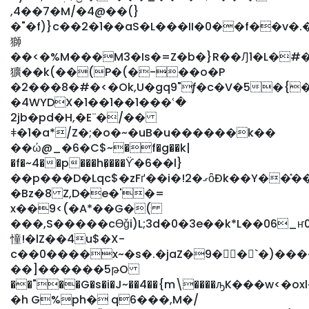
,4��7�M/�4@��(}
�"�f)}c��2�1��aS�L���II�0��f��v�.��0&�%5�9ݓ�ȩ���#
獅
��<�%M���M3�Is�=Z�b�}R��Ԓ1�L�#�
獷��k(��(P�(�-��o�P
�2���8�#�<�Ok,U�gq9"ƒ�c�V�5�{
�4WYDX�1��1��1���ՙ�
2jb�pd�H,�E¨�/��
ǂ�1�a*/Z�;�o�~�uB�u������k��
��ώ@_�6�C$~�f�g��k|
�f�~4��p���h�̗���ϔ�6��l}
��p���D�Lqc$�zFґ��i�!2�ގȫĐk��Y��̽���z��;�1=�Vu�
�Bz�8 Z,D�e�'�=
x��9<(�A*��G�(
���,S�����cӨǧi)L;3d�0�3e��k*L��06_
憧!�lZ��4u$�X-
c��0����x~�s�.�jaZ�9��`�)��
��]������5թO
��"��G�s�i�J~��4��{m\����ԡK���w<
�h G%ph� q6���,M�/