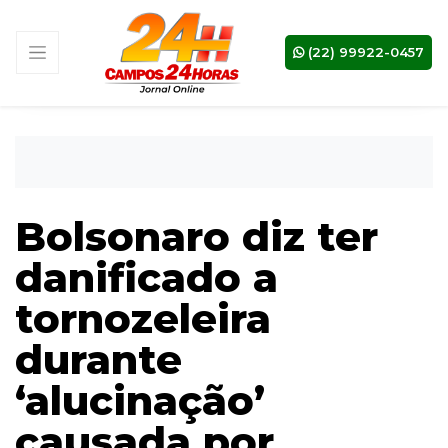
(22) 99922-0457
Bolsonaro diz ter
danificado a
tornozeleira
durante
‘alucinação’
causada por