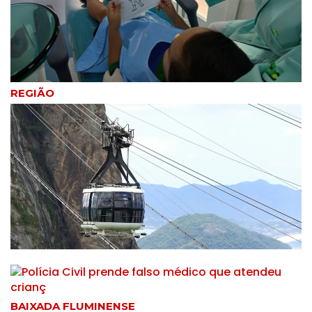
polícias
Termos de uso
Sitemap
Copyright © 2025 Campos24horas seu
afirma.cc
jornal na internet - By