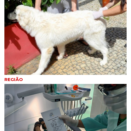
recadastramento e novos
cadastros a partir da
segunda quinzena de
agosto
5
noticias
Carreta da Saúde inicia
exames de tomografia e
ultrassom em Campos
6
noticias
Governo do Rio investe mais
R$ 108 milhões recuperados
da corrupção em
equipamentos para as