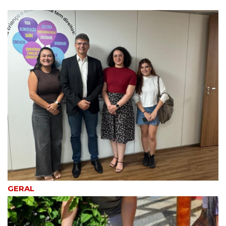
sábado em SJB
2
noticias
SFI: “Educar Sorrindo”
retorna às creches nesta
segunda (10)
3
noticias
Polícia Civil prende falso
médico que atendeu criança
com tumor cerebral por 10
meses
4
noticias
Transporte Universitário: