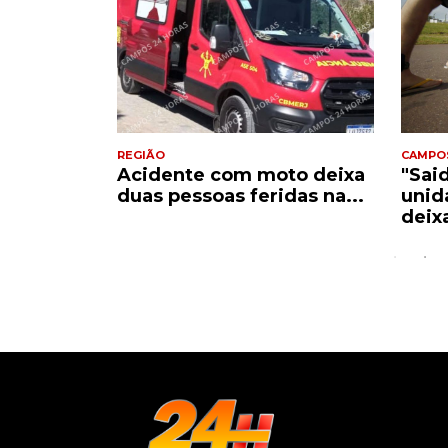
REGIÃO
CAMPO
Acidente com moto deixa
"Sai
e
duas pessoas feridas na...
unid
..
deix