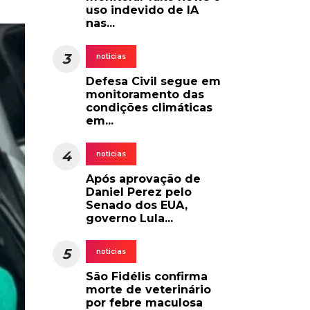
uso indevido de IA
nas...
3
noticias
Defesa Civil segue em
monitoramento das
condições climáticas
em...
4
noticias
Após aprovação de
Daniel Perez pelo
Senado dos EUA,
governo Lula...
5
noticias
São Fidélis confirma
morte de veterinário
por febre maculosa