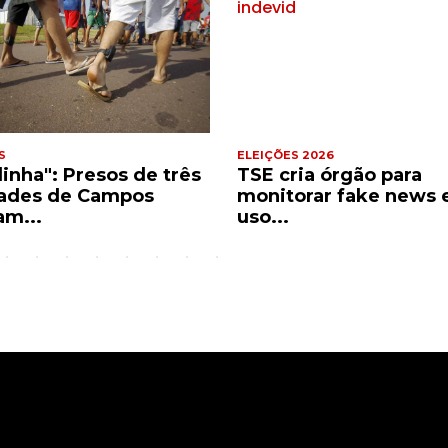
S
ELEIÇÕES 2026
dinha": Presos de três
TSE cria órgão para
ades de Campos
monitorar fake news 
am...
uso...