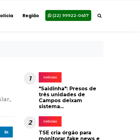
olícia
Região
(22) 99922-0457
a
1
noticias
"Saidinha": Presos de
três unidades de
lar,
Campos deixam
sistema...
2
noticias
TSE cria órgão para
monitorar fake news e