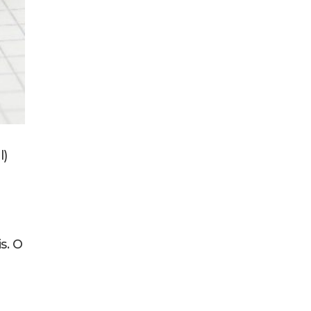
l)
s. O