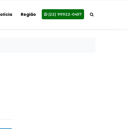
olícia
Região
(22) 99922-0457