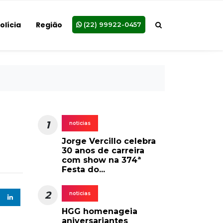
olícia
Região
(22) 99922-0457
1
noticias
Jorge Vercillo celebra
30 anos de carreira
com show na 374ª
Festa do...
2
noticias
HGG homenageia
aniversariantes