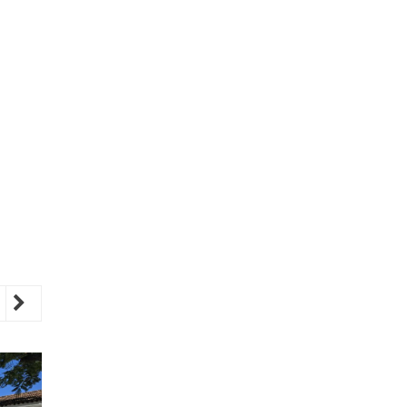
revious
Next