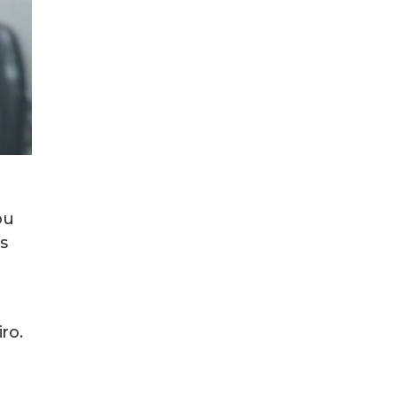
ou
s
ro.