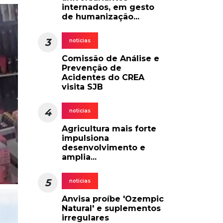
internados, em gesto
de humanização...
3
noticias
Comissão de Análise e
Prevenção de
Acidentes do CREA
visita SJB
4
noticias
Agricultura mais forte
impulsiona
desenvolvimento e
amplia...
5
noticias
Anvisa proíbe 'Ozempic
Natural' e suplementos
irregulares