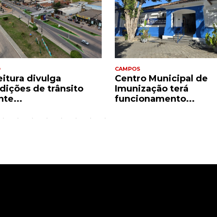
O
CAMPOS
eitura divulga
Centro Municipal de
rdições de trânsito
Imunização terá
te...
funcionamento...