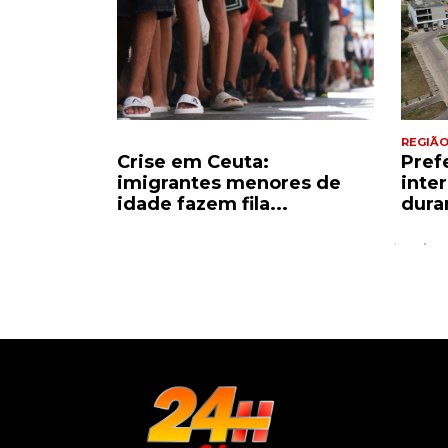
REGIÃ
er’, diz
Crise em Ceuta:
Pref
ria...
imigrantes menores de
inte
idade fazem fila...
duran