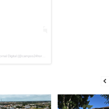
Uma publicação partilhada por Campos 24 Horas | Jornal Digital (@campos24horas_oficial)
P