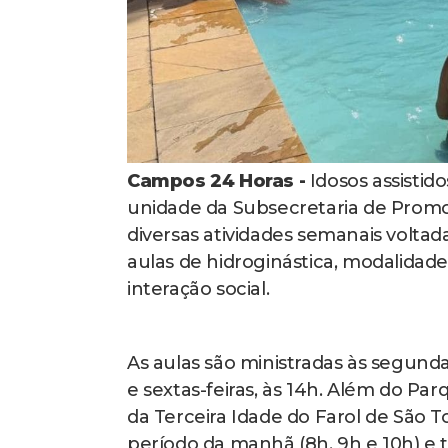
Campos 24 Horas -
Idosos assistid
unidade da Subsecretaria de Promoç
diversas atividades semanais voltada
aulas de hidroginástica, modalidad
interação social.
As aulas são ministradas às segunda
e sextas-feiras, às 14h. Além do P
da Terceira Idade do Farol de São To
período da manhã (8h, 9h e 10h) e ta