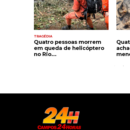
TRAGÉDIA
terol
Quatro pessoas morrem
Quat
em queda de helicóptero
acha
no Rio...
meno