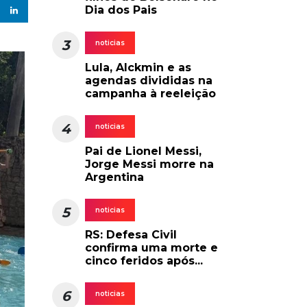
Dia dos Pais
3
noticias
Lula, Alckmin e as
agendas divididas na
campanha à reeleição
4
noticias
Pai de Lionel Messi,
Jorge Messi morre na
Argentina
5
noticias
RS: Defesa Civil
confirma uma morte e
cinco feridos após...
6
noticias