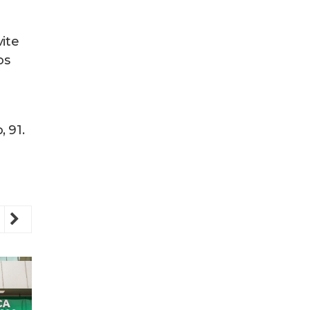
ite
os
 91.
revious
Next