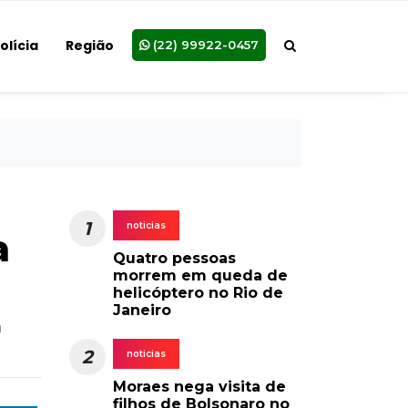
olícia
Região
(22) 99922-0457
1
noticias
a
Quatro pessoas
morrem em queda de
helicóptero no Rio de
Janeiro
a
2
noticias
Moraes nega visita de
filhos de Bolsonaro no