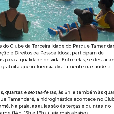
os do Clube da Terceira Idade do Parque Tamandar
ão e Direitos da Pessoa Idosa, participam de
s para a qualidade de vida. Entre elas, se destaca
e gratuita que influencia diretamente na saúde e
s, quartas e sextas-feiras, às 8h, e também às qua
arque Tamandaré, a hidroginástica acontece no Clu
mé. Na praia, as aulas são às terças e quintas, no
rde (14h, 15h e 16h). (Leia mais abaixo)