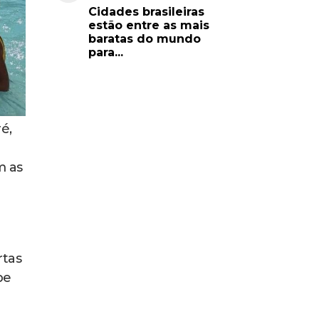
Cidades brasileiras
estão entre as mais
baratas do mundo
para...
é,
m as
rtas
be