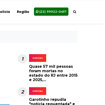
olícia
Região
(22) 99922-0457
1
noticias
Quase 57 mil pessoas
foram mortas no
estado do RJ entre 2015
e 2025,...
2
noticias
Garotinho repudia
"notícia requentada" e