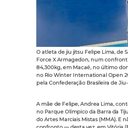
O atleta de jiu jitsu Felipe Lima, d
Force X Armagedon, num confronto 
84,300kg, em Macaé, no último domin
no Rio Winter International Open 202
pela Confederação Brasileira de Ji
A mãe de Felipe, Andrea Lima, cont
no Parque Olímpico da Barra da Ti
do Artes Marciais Mistas (MMA). E n
confronto — desta vez, em Vitória (E