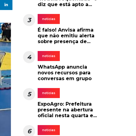
diz que está apto a...
3
noticias
É falso! Anvisa afirma
que não emitiu alerta
sobre presença de...
4
noticias
WhatsApp anuncia
novos recursos para
conversas em grupo
5
noticias
ExpoAgro: Prefeitura
presente na abertura
oficial nesta quarta e...
6
noticias