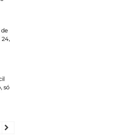
 de
 24,
il
, só
revious
Next