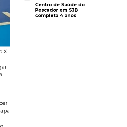
Centro de Saúde do
Pescador em SJB
completa 4 anos
o X
gar
a
cer
tapa
ão