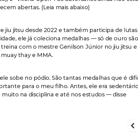
necem abertas. (Leia mais abaixo)
e jiu jitsu desde 2022 e também participa de lutas
dade, ele já coleciona medalhas — só de ouro são
 treina com o mestre Genilson Júnior no jiu jitsu e
o muay thay e MMA.
e sobe no pódio. São tantas medalhas que é difíc
rtante para o meu filho. Antes, ele era sedentário
u muito na disciplina e até nos estudos — disse
P