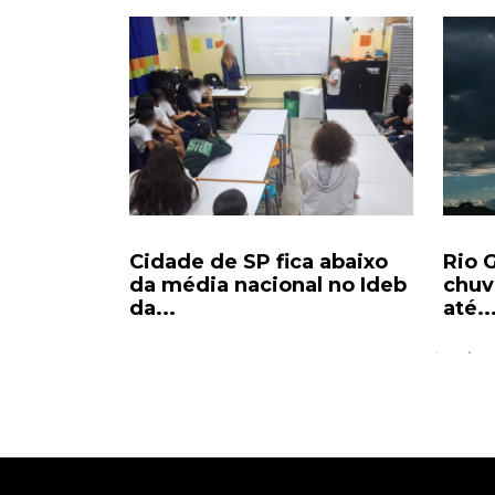
e mínimo
Cidade de SP fica abaixo
Rio 
cargas;...
da média nacional no Ideb
chuv
da...
até..