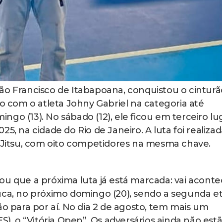
e São Francisco de Itabapoana, conquistou o cinturã
com o atleta Johny Gabriel na categoria até
go (13). No sábado (12), ele ficou em terceiro lu
5, na cidade do Rio de Janeiro. A luta foi realizad
u-Jitsu, com oito competidores na mesma chave.
ou que a próxima luta já está marcada: vai aconte
juca, no próximo domingo (20), sendo a segunda e
ão para por aí. No dia 2 de agosto, tem mais um
S), o “Vitória Open”. Os adversários ainda não est