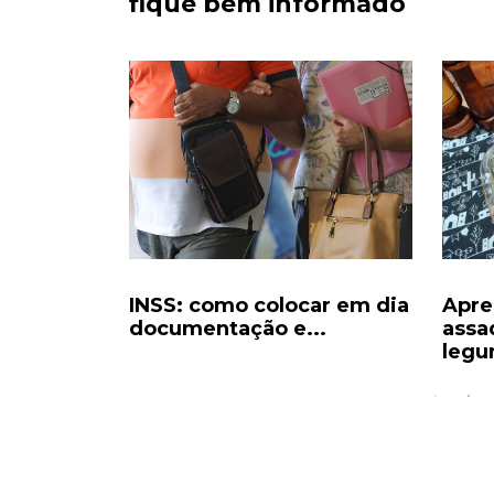
fique bem informado
ção de
INSS: como colocar em dia
Apren
or
documentação e...
assa
leg