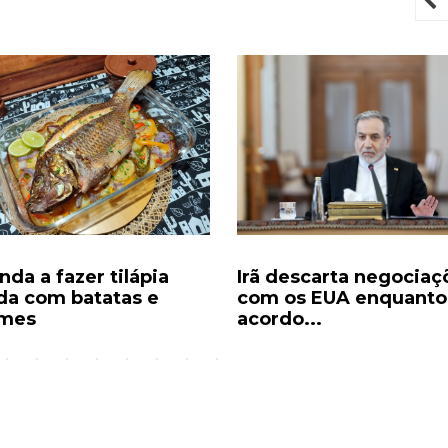
P
da a fazer tilápia
Irã descarta negociaç
da com batatas e
com os EUA enquanto
umes
acordo...