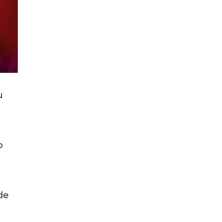
u
o
de