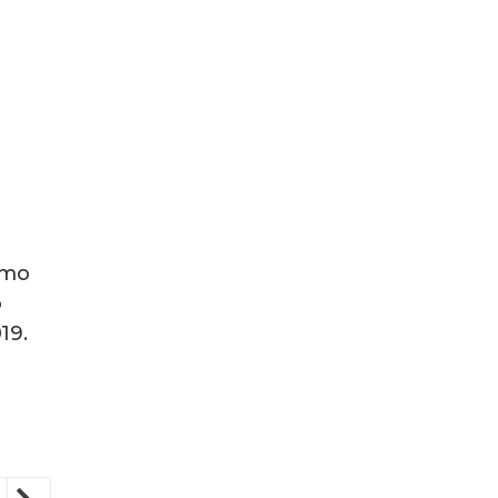
imo
o
19.