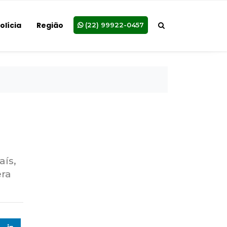
olícia
Região
(22) 99922-0457
aís,
era