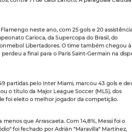
s, contra 71 de Gabi Zanotti. A paraguaia Claudia
lo Flamengo neste ano, com 25 gols e 20 assistência
eonato Carioca, da Supercopa do Brasil, do
Conmebol Libertadores. O time também chegou à
 perdeu a final para o Paris Saint-Germain na disp
 49 partidas pelo Inter Miami, marcou 43 gols e de
tou o título da Major League Soccer (MLS), dos
le foi eleito o melhor jogador da competição.
a menos que Arrascaeta. Com 14,8%, Messi foi o
io" foi fechado por Adrián "Maravilla" Martínez,