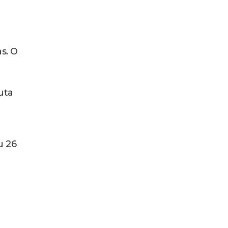
s. O
uta
u 26