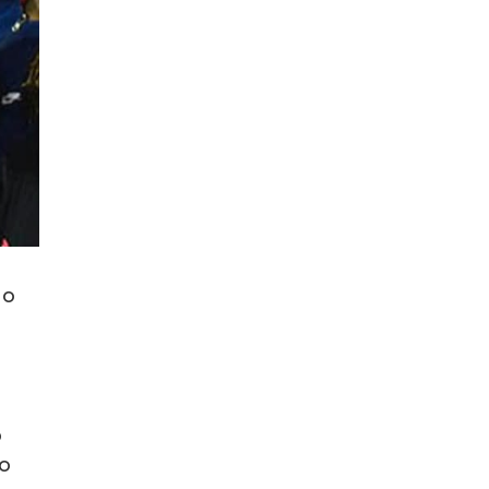
ão
o
o