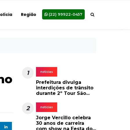
olícia
Região
(22) 99922-0457
1
noticias
no
Prefeitura divulga
interdições de trânsito
durante 2º Tour São...
2
noticias
Jorge Vercillo celebra
30 anos de carreira
com show na Festa do...