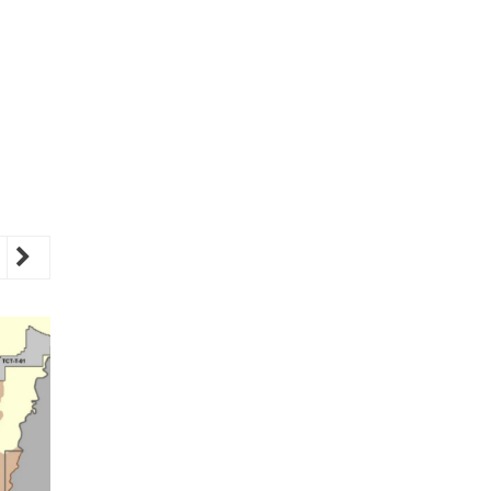
revious
Next