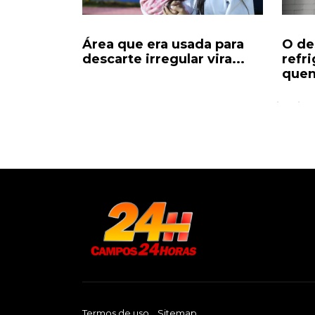
ores a
Área que era usada para
O de
nas
descarte irregular vira...
refr
quen
Termos de uso
Sitemap