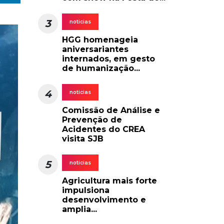
3
noticias
HGG homenageia
aniversariantes
internados, em gesto
de humanização...
4
noticias
Comissão de Análise e
Prevenção de
Acidentes do CREA
visita SJB
5
noticias
Agricultura mais forte
impulsiona
desenvolvimento e
amplia...