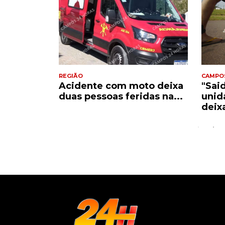
REGIÃO
CAMPO
Acidente com moto deixa
"Sai
e
duas pessoas feridas na...
unid
..
deix