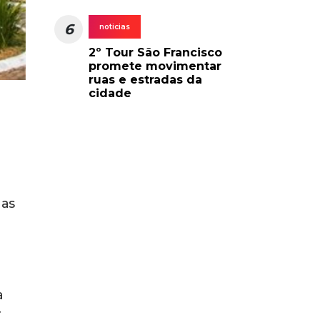
6
noticias
2º Tour São Francisco
promete movimentar
ruas e estradas da
cidade
nas
a
r