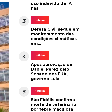
uso indevido de IA
nas...
3
noticias
Defesa Civil segue em
monitoramento das
condições climáticas
em...
4
noticias
Após aprovação de
Daniel Perez pelo
Senado dos EUA,
governo Lula...
5
noticias
São Fidélis confirma
morte de veterinário
por febre maculosa