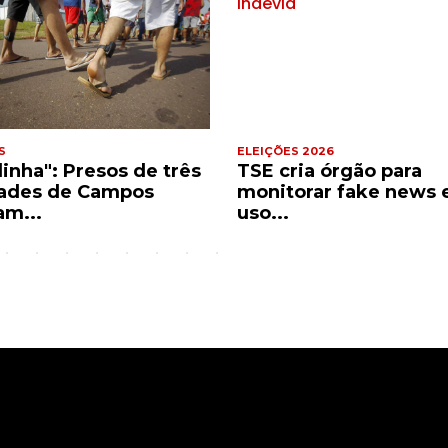
S
ELEIÇÕES 2026
dinha": Presos de três
TSE cria órgão para
ades de Campos
monitorar fake news 
am...
uso...