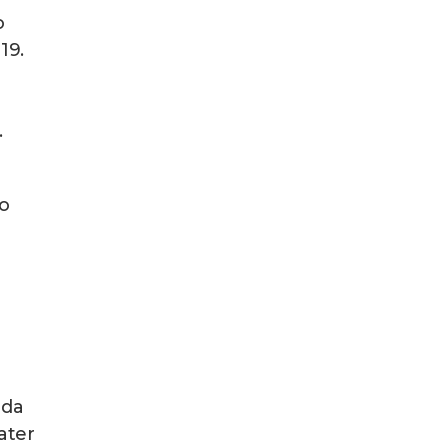
o
19.
.
o
 da
ater