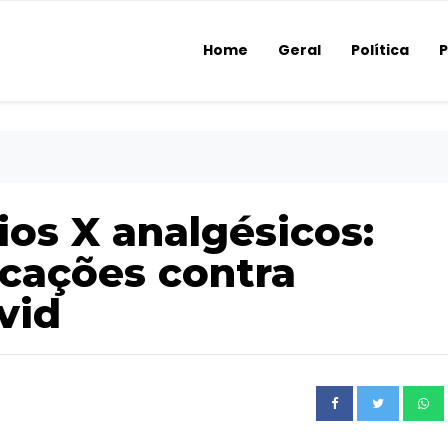
Home
Geral
Política
P
ios X analgésicos:
icações contra
vid