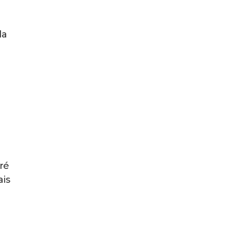
da
o
ré
ais