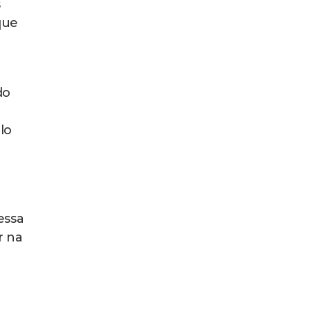
s
que
do
lo
essa
r na