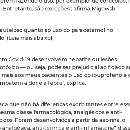
iverem fazendo o uso, por exemplo, de corticoide, i
. Entretanto, são exceções", afirma Migowshi.
 cauteloso quanto ao uso do paracetamol no
. (Leia mais abaixo)
com Covid-19 desenvolvem hepatite ou lesões
tóxico — ou seja, pode ser prejudicial ao fígado s
o mais aos meus pacientes o uso do ibuprofeno e 
mbatem a dor e a febre", explica.
a que não há diferenças exorbitantes entre ess
esma classe farmacológica, analgésicos e anti-
idos. Foram desenvolvidos a partir da aspirina, o
lgésica, anti-térmica e anti-inflamatória", disse