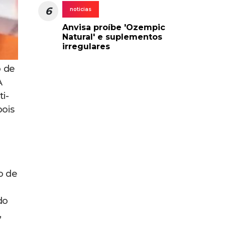
6
noticias
Anvisa proíbe 'Ozempic
Natural' e suplementos
irregulares
o de
A
i-
pois
o de
do
,