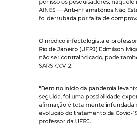
por isso os pesquisadores, naquel
AINES — Anti-inflamatórios Não Est
foi derrubada por falta de comprova
O médico infectologista e professo
Rio de Janeiro (UFRJ) Edmilson Mi
não ser contraindicado, pode tamb
SARS-CoV-2.
"Bem no início da pandemia levant
seguida, foi uma possibilidade exp
afirmação é totalmente infundada e
evolução do tratamento da Covid-19
professor da UFRJ.