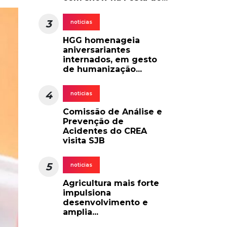
3
noticias
HGG homenageia
aniversariantes
internados, em gesto
de humanização...
4
noticias
Comissão de Análise e
Prevenção de
Acidentes do CREA
visita SJB
5
noticias
Agricultura mais forte
impulsiona
desenvolvimento e
amplia...