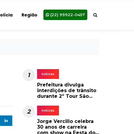
olícia
Região
(22) 99922-0457
1
noticias
Prefeitura divulga
interdições de trânsito
durante 2º Tour São...
2
noticias
Jorge Vercillo celebra
30 anos de carreira
com show na Festa do...