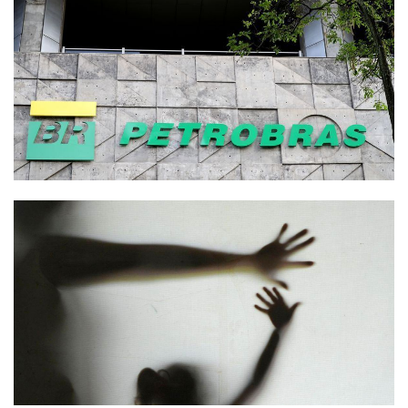
�