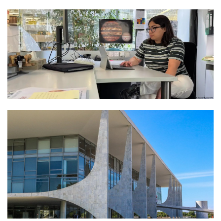
Termos de uso
Sitemap
Copyright © 2025 Campos24horas seu
afirma.cc
jornal na internet - By