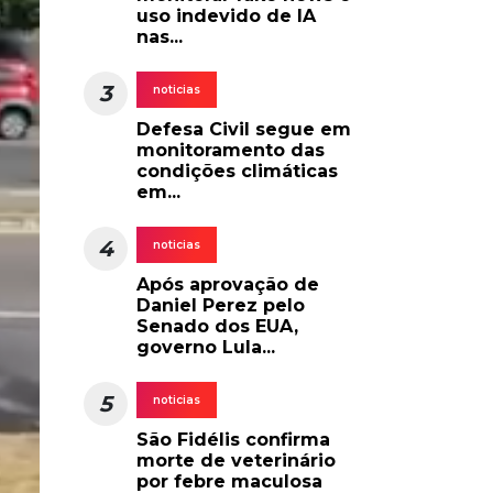
uso indevido de IA
nas...
3
noticias
Defesa Civil segue em
monitoramento das
condições climáticas
em...
4
noticias
Após aprovação de
Daniel Perez pelo
Senado dos EUA,
governo Lula...
5
noticias
São Fidélis confirma
morte de veterinário
por febre maculosa