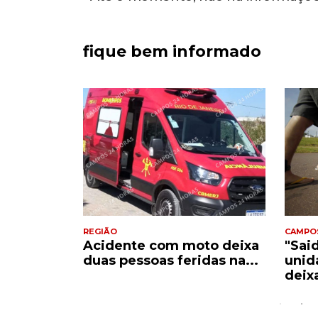
fique bem informado
REGIÃO
CAMPO
Acidente com moto deixa
"Sai
e
duas pessoas feridas na...
unid
..
deix