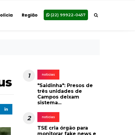
olícia
Região
(22) 99922-0457
1
noticias
us
"Saidinha": Presos de
três unidades de
Campos deixam
sistema...
2
noticias
TSE cria órgão para
monitorar fake news e