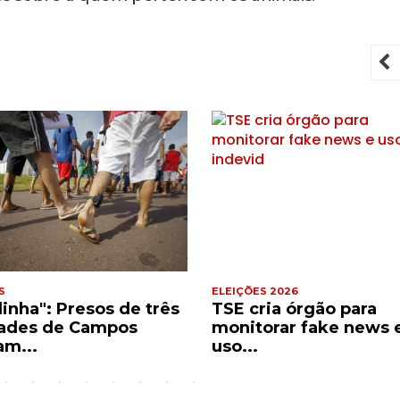
P
S
ELEIÇÕES 2026
dinha": Presos de três
TSE cria órgão para
ades de Campos
monitorar fake news 
am...
uso...