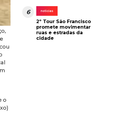
6
noticias
2º Tour São Francisco
promete movimentar
ço,
ruas e estradas da
cidade
 e
icou
o
al
um
e o
xo)