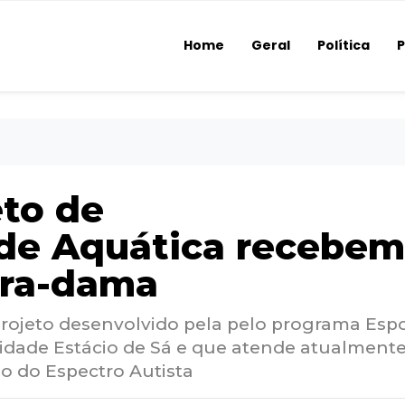
Home
Geral
Política
P
eto de
de Aquática recebem
ira-dama
 projeto desenvolvido pela pelo programa Esp
sidade Estácio de Sá e que atende atualmente
o do Espectro Autista