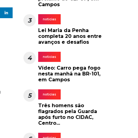
Campos
3
noticias
Lei Maria da Penha
completa 20 anos entre
avanços e desafios
4
noticias
Vídeo: Carro pega fogo
nesta manhã na BR-101,
em Campos
a
5
noticias
Três homens são
flagrados pela Guarda
após furto no CIDAC,
Centro...
noticias