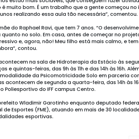
lhos estão mais sociáveis, que conseguem fazer ativid
o é muito bom. É um trabalho que a gente começou no i
unos realizando essa aula tão necessária”, comentou.
, mãe do Raphael Ravi, que tem 7 anos. “O desenvolvim
a quanto no solo. Em casa, antes de começar no projeto
ssivo e, agora, não! Meu filho está mais calmo, e tem
mbora”, contou.
acontecem na sala de Hidroterapia da Estácio às seg
ças e quintas-feiras, das 9h às 11h e das 14h às 16h. Alé
a modalidade da Psicomotricidade Solo em parceria co
ulas acontecem de segunda a quarta-feira, das 14h às 16
sio Poliesportivo do IFF campus Centro.
o prefeito Wladimir Garotinho enquanto deputado federa
l de Esportes (FME), atuando em mais de 30 localidad
alidades esportivas.