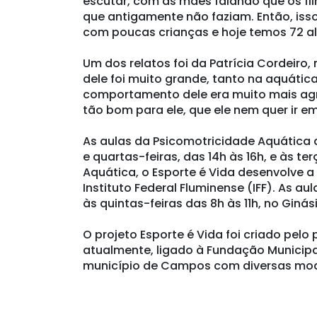
escutar, com as mães falando que os fi
que antigamente não faziam. Então, iss
com poucas crianças e hoje temos 72 al
Um dos relatos foi da Patrícia Cordeiro
dele foi muito grande, tanto na aquátic
comportamento dele era muito mais agre
tão bom para ele, que ele nem quer ir e
As aulas da Psicomotricidade Aquática 
e quartas-feiras, das 14h às 16h, e às ter
Aquática, o Esporte é Vida desenvolve 
Instituto Federal Fluminense (IFF). As a
às quintas-feiras das 8h às 11h, no Giná
O projeto Esporte é Vida foi criado pel
atualmente, ligado à Fundação Municipa
município de Campos com diversas mod