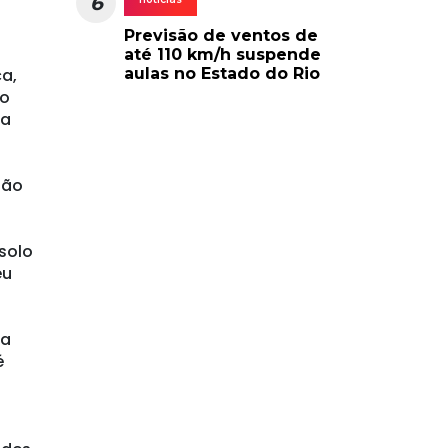
6
Previsão de ventos de
até 110 km/h suspende
ca,
aulas no Estado do Rio
do
ca
não
solo
eu
la
é