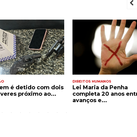
P
ÃO
DIREITOS HUMANOS
m é detido com dois
Lei Maria da Penha
lveres próximo ao...
completa 20 anos ent
avanços e...