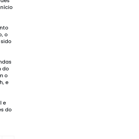
ades
nício
ento
, o
 sido
undas
m do
m o
h, e
l e
es do