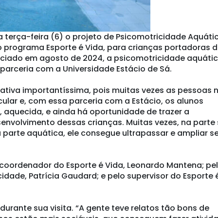
a terça-feira (6) o projeto de Psicomotricidade Aquáti
o programa Esporte é Vida, para crianças portadoras 
Iniciado em agosto de 2024, a psicomotricidade aquáti
 parceria com a Universidade Estácio de Sá.
ciativa importantíssima, pois muitas vezes as pessoas 
ular e, com essa parceria com a Estácio, os alunos
aquecida, e ainda há oportunidade de trazer a
envolvimento dessas crianças. Muitas vezes, na parte 
 parte aquática, ele consegue ultrapassar e ampliar s
coordenador do Esporte é Vida, Leonardo Mantena; pe
dade, Patrícia Gaudard; e pelo supervisor do Esporte 
urante sua visita. “A gente teve relatos tão bons de