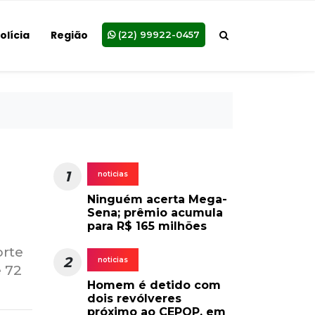
olícia
Região
(22) 99922-0457
1
noticias
Ninguém acerta Mega-
Sena; prêmio acumula
para R$ 165 milhões
orte
2
noticias
 72
Homem é detido com
dois revólveres
próximo ao CEPOP, em