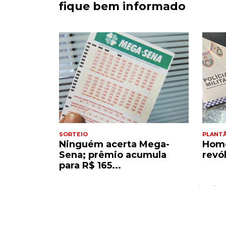
fique bem informado
SORTEIO
PLANT
corre a
Ninguém acerta Mega-
Home
s com
Sena; prêmio acumula
revó
para R$ 165...