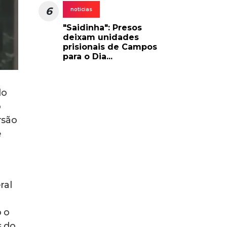
6
noticias
"Saidinha": Presos
deixam unidades
prisionais de Campos
para o Dia...
do
o
rsão
e
ral
o o
s do