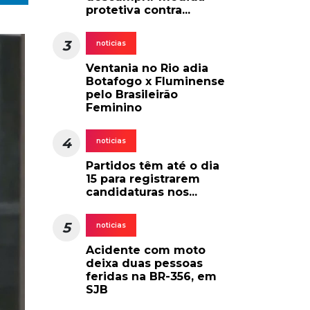
protetiva contra...
3
noticias
Ventania no Rio adia
Botafogo x Fluminense
pelo Brasileirão
Feminino
4
noticias
Partidos têm até o dia
15 para registrarem
candidaturas nos...
5
noticias
Acidente com moto
deixa duas pessoas
feridas na BR-356, em
SJB