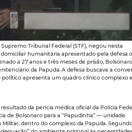
o Supremo Tribunal Federal (STF), negou nesta
o domiciliar humanitária apresentado pela defesa 
enado a 27 anos e três meses de prisão, Bolsonar
itenciário da Papuda. A defesa buscava a conve
político apresenta um quadro clínico complexo 
sultado da perícia médica oficial da Polícia Fede
ência de Bolsonaro para a “Papudinha” — unidade
ia Militar, dentro do complexo da Papuda. Segund
l adequação” do ambiente prisional às necessidade