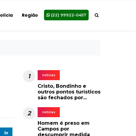
olícia
Região
(22) 99922-0457
1
noticias
Cristo, Bondinho e
outros pontos turísticos
são fechados por...
2
noticias
Homem é preso em
Campos por
descumprir medida