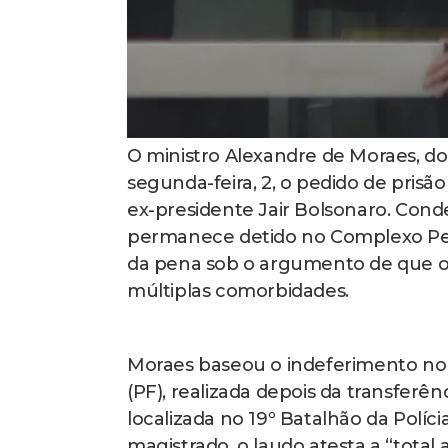
O ministro Alexandre de Moraes, d
segunda-feira, 2, o pedido de prisã
ex-presidente Jair Bolsonaro. Cond
permanece detido no Complexo Pen
da pena sob o argumento de que o 
múltiplas comorbidades.
Moraes baseou o indeferimento no re
(PF), realizada depois da transfer
localizada no 19º Batalhão da Políc
magistrado, o laudo atesta a “tota