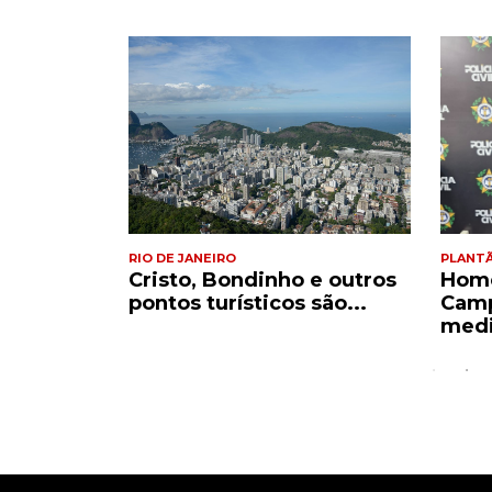
RIO DE JANEIRO
PLANT
co Paes
Cristo, Bondinho e outros
Home
ão da...
pontos turísticos são...
Camp
medi