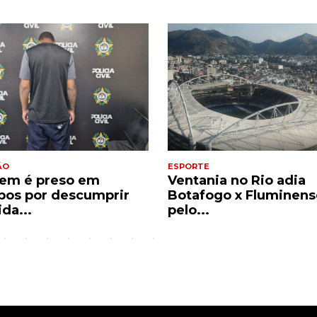
ÃO
ESPORTE
m é preso em
Ventania no Rio adia
os por descumprir
Botafogo x Fluminens
da...
pelo...