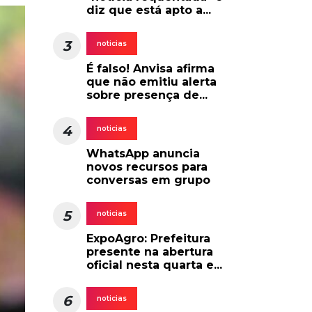
diz que está apto a...
3
noticias
É falso! Anvisa afirma
que não emitiu alerta
sobre presença de...
4
noticias
WhatsApp anuncia
novos recursos para
conversas em grupo
5
noticias
ExpoAgro: Prefeitura
presente na abertura
oficial nesta quarta e...
6
noticias