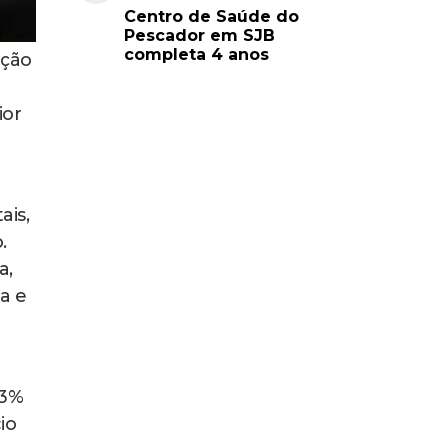
Centro de Saúde do
Pescador em SJB
completa 4 anos
ação
ior
ais,
.
a,
a e
,3%
io