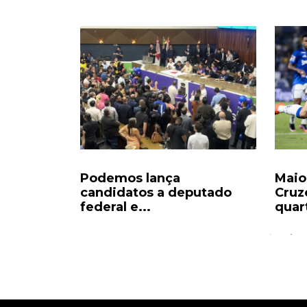
os no
Podemos lança
Maio
a as
candidatos a deputado
Cruz
federal e...
quart