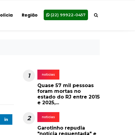
olícia
Região
(22) 99922-0457
1
noticias
Quase 57 mil pessoas
foram mortas no
estado do RJ entre 2015
e 2025,...
2
noticias
Garotinho repudia
"notícia requentada" e