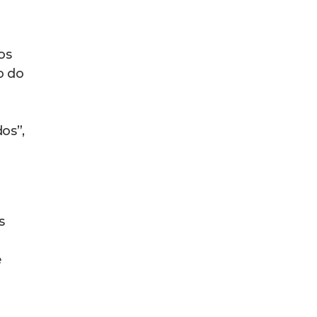
os
o do
os”,
s
e