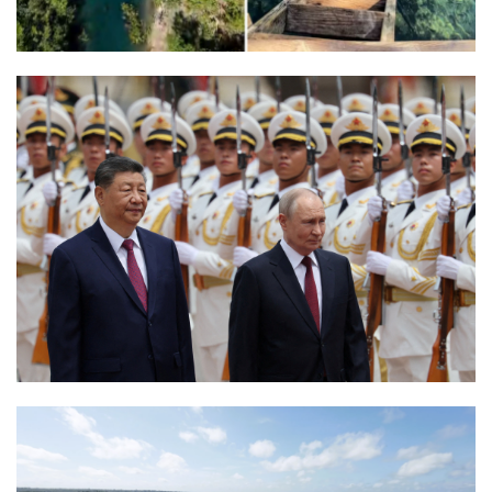
Termos de uso
Sitemap
Copyright © 2025 Campos24horas seu
afirma.cc
jornal na internet - By