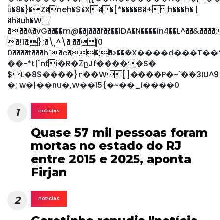
ǜ�8�}�Z�neh�$�X��[*����B�+ h���h� |
�h�uh�W
���A�vG����m@��j���f����lDA�N����in4��L^��&���
�!1�:};�\˛^\� �� j0
0����t���h`�c��;�>��ܺ�X����d���T��
��-*t|`nťi�R�ΖըJf�����S�
$L�8$����}n��W[]����P�~`��3IU
�; w�|��nu�,W��l5{�~��_i����0
1
noticias
Quase 57 mil pessoas foram
mortas no estado do RJ
entre 2015 e 2025, aponta
Firjan
2
noticias