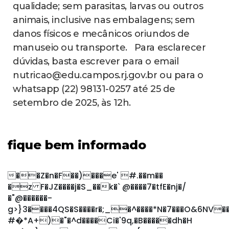
qualidade; sem parasitas, larvas ou outros
animais, inclusive nas embalagens; sem
danos físicos e mecânicos oriundos de
manuseio ou transporte. Para esclarecer
dúvidas, basta escrever para o email
nutricao@edu.campos.rj.gov.br
ou para o
whatsapp (22) 98131-0257 até 25 de
setembro de 2025, às 12h.
fique bem informado
��Z�n�F��)���e' #.��m��
�z F�JZ����j�S_��k�` @����7�tfE�nj�/
�"@������-
g>}3����4QS�S����r�;_�^����*N�7���O&6NV���a
#�*A+)�"�^d����Ci�'9q,�B�����dh�H