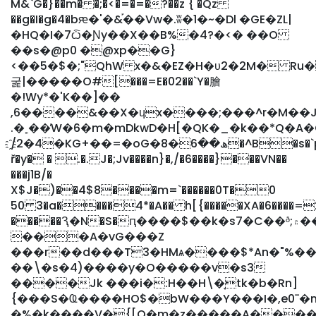
M&`G�}��m� �;�<�=�=�?��z { �Qz
��g�I�g�4�bԙ�'�&֡��Vw�.ʬ�1�~�Dl �GE�ZL|
�HQ�I�7ѽ�Ɲy��X��B%�4?�<� ��O
��s�@p0 �@xp��G}
<��5�$�;"QhW x�&�EZ�H�υ2�2M� Ru
굹|�����O#[���=E�02��`Y�膾
�!Wy*�'K��]��
,6����&��X�ɥx����;���^r�M��J"
.�˿��̕W�6�m�mDkwD�H[�QK�_�k��*Q�A�
҈/2�4�KG+��=�oG�ھ��6�8�^B�s�`p?
ř�y� � .�.J�;Jv����n}�,/�6����}���VN��
���j1B/�
X$J�)��4$8����m=`������0T�0
50 3�a����4*�A�� h[{�����XA�6����=
�����Ԇ�N�S�ԥ����$��k�s7�C��ᶞ;۾��b�����_���B;�
���A�vG���Z
���r��d���T3�HMѧ����$*An�"%��ȑ
��\�s�4)����y�O�����v�s3
����Jk ���i�:H��H\�̞tk�b�Rn]
{���S�Ҩ����HO$�bW���Y���I�,e0ˉ�
�%�k����V�{[O�m�z�����A�����H�^�������*D8