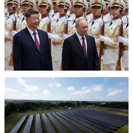
Termos de uso
Sitemap
Copyright © 2025 Campos24horas seu
afirma.cc
jornal na internet - By