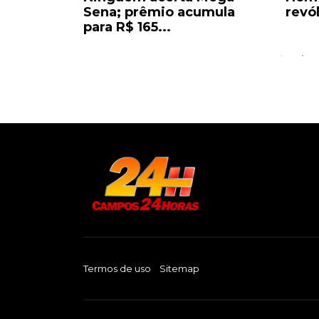
s com
Sena; prêmio acumula
revó
para R$ 165...
Termos de uso
Sitemap