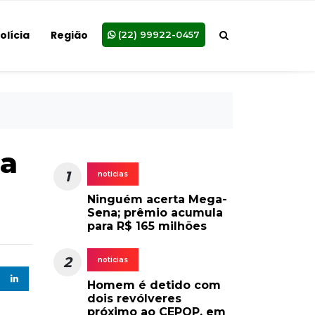
olícia
Região
(22) 99922-0457
na
1
noticias
Ninguém acerta Mega-
Sena; prêmio acumula
para R$ 165 milhões
2
noticias
Homem é detido com
dois revólveres
próximo ao CEPOP, em