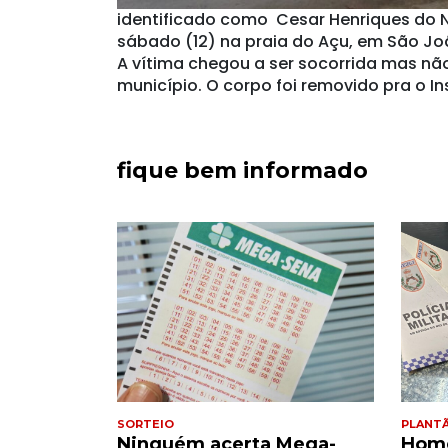
identificado como Cesar Henriques do 
sábado (12) na praia do Açu, em São Jo
A vítima chegou a ser socorrida mas não 
município. O corpo foi removido pra o I
fique bem informado
SORTEIO
PLANT
corre a
Ninguém acerta Mega-
Home