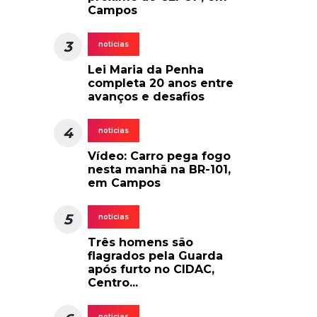
Campos
3
noticias
Lei Maria da Penha
completa 20 anos entre
avanços e desafios
4
noticias
Vídeo: Carro pega fogo
nesta manhã na BR-101,
em Campos
5
noticias
Três homens são
flagrados pela Guarda
após furto no CIDAC,
Centro...
noticias