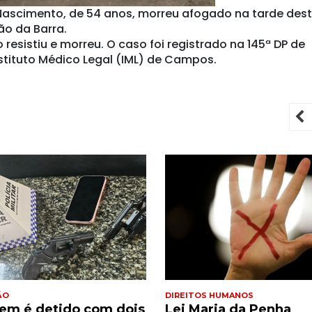
Nascimento, de 54 anos, morreu afogado na tarde des
ão da Barra.
resistiu e morreu. O caso foi registrado na 145ª DP de
nstituto Médico Legal (IML) de Campos.
P
ÃO
DIREITOS HUMANOS
m é detido com dois
Lei Maria da Penha