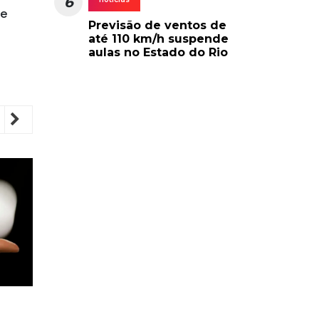
6
te
Previsão de ventos de
até 110 km/h suspende
aulas no Estado do Rio
revious
Next
PAÍS
Alerta em SJB: pescadores
Mais de 3